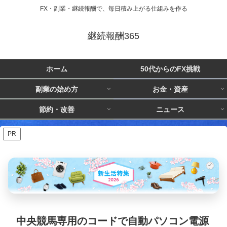
FX・副業・継続報酬で、毎日積み上がる仕組みを作る
継続報酬365
ホーム
50代からのFX挑戦
副業の始め方
お金・資産
節約・改善
ニュース
PR
中央競馬専用のコードで自動パソコン電源