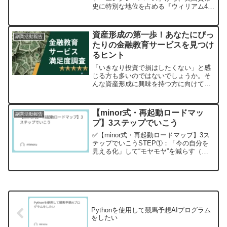
史に特別な地位を占める『ウィリアム4
世・1831年クラウン』プルーフ金/銀貨が
発売されました。歴史的な美しさと現代
の技術が融合したこのコインは、コレク
資産形成の第一歩！あなたにぴっ
副業活動報告
ターだけでなく資産保全を考える方にも
たりの金融教育サービスを見つけ
注目の逸品です。
るヒント
「いきなり投資で損はしたくない」と感
じる方も多いのではないでしょうか。そ
んな資産形成に興味を持つ方に向けて、
主要な金融教育サービス5社の認知度・満
足度、そして「今後利用したい」サービ
スの傾向が調査されました。この調査結
【minor式・再起動ロードマッ
副業活動報告
果から、あなたに最適な金融教育サービ
プ】3ステップでいこう
スを見つけるヒントをご紹介します。
✅【minor式・再起動ロードマップ】3ス
テップでいこうSTEP①：「今の自分を
見える化」して“モヤモヤ”を減らす（今
週中）借金の総額、月の返済額（できる
だけでOK）総額580万円返済 ≒14万円/
月教育費などの不安ポイント（時期や金
額ざっ...
Pythonを使用して競馬予想AIプログラム
をしたい