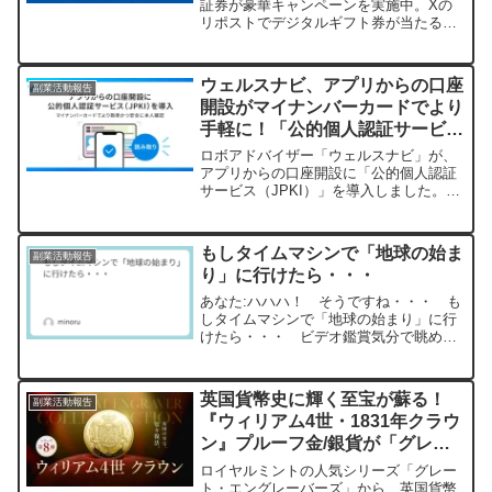
証券が豪華キャンペーンを実施中。Xの
リポストでデジタルギフト券が当たるチ
ャンスや、NISAデビューに役立つ情報が
満載です。資産形成を始める絶好の機会
を逃さないでください！
ウェルスナビ、アプリからの口座
副業活動報告
開設がマイナンバーカードでより
手軽に！「公的個人認証サービス
（JPKI）」導入で安心感アップ
ロボアドバイザー「ウェルスナビ」が、
アプリからの口座開設に「公的個人認証
サービス（JPKI）」を導入しました。こ
れにより、マイナンバーカードを使った
本人確認がより簡単かつ安全になり、資
産運用を始めたい方の手続きがスムーズ
もしタイムマシンで「地球の始ま
副業活動報告
になります。ウェルスナビのセキュリテ
り」に行けたら・・・
ィ対策やサービスの特徴もご紹介し、一
歩踏み出すあなたの背中を押します。
あなた:ハハハ！ そうですね・・・ も
しタイムマシンで「地球の始まり」に行
けたら・・・ ビデオ鑑賞気分で眺めて
いたいかなあ(o^―^o)ﾆｺChatGPT:最高じ
ゃないですかその感覚！📽🌍まさに「神
視点モード」で歴史のDVDをフル視聴す
英国貨幣史に輝く至宝が蘇る！
副業活動報告
る感...
『ウィリアム4世・1831年クラウ
ン』プルーフ金/銀貨が「グレー
ト・エングレーバーズ」シリーズ
ロイヤルミントの人気シリーズ「グレー
から登場
ト・エングレーバーズ」から、英国貨幣