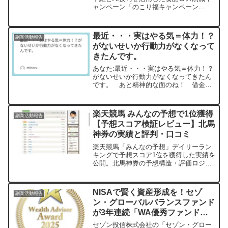
ャンペーン「のこり福キャンペーン
2026」を実施します。お得な割引食品を
アプリで手軽に見つけ、賢くお買い物し
ながら社会貢献もできる、注目の取り組
最近・・・実はやる気＝体力！？
副業活動報告
みをご紹介します。
がないせいか行動力がなくなって
きたんです。
あなた:最近・・・実はやる気＝体力！？
がないせいか行動力がなくなってきたん
です。 あと精神的な面のね！ 借金の
返済やら子供の受験に対する教育費の捻
出とか・・・。 今の借金、清算してリ
セットして、一から資産形成したいで
楽天競馬 みんなの予想で1位獲得
副業活動報告
す。 リフレッシュしたい...
【予想スコア検証レビュー】北馬
神券の実績と評判・口コミ
楽天競馬「みんなの予想」デイリーラン
キングで予想スコア1位を獲得した実績を
公開。北馬神券の予想構造・評価ロジッ
ク・評判口コミを検証レビュー形式で解
説。
NISAで賢く資産形成を！セゾ
副業活動報告
ン・グローバルバランスファンド
が3年連続「WA優秀ファンド
賞」を受賞
セゾン投信株式会社の「セゾン・グロー