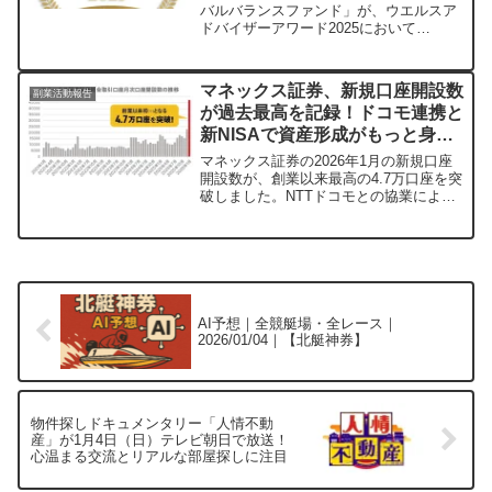
バルバランスファンド」が、ウエルスア
ドバイザーアワード2025において
「“NISA 成長投資枠”WA優秀ファンド
賞」を3年連続で受賞しました。このファ
ンドは、世界各国の株式と債券に分散投
マネックス証券、新規口座開設数
副業活動報告
資し、NISAの成長投資枠とつみたて投資
が過去最高を記録！ドコモ連携と
枠の両方で利用できるため、長期的な資
新NISAで資産形成がもっと身近
産形成を目指す方におすすめです。
に
マネックス証券の2026年1月の新規口座
開設数が、創業以来最高の4.7万口座を突
破しました。NTTドコモとの協業による
サービス拡充や、新NISAの開始に伴う手
厚いサポートが、多くの方の資産形成の
背中を押しているようです。
AI予想｜全競艇場・全レース｜
2026/01/04｜【北艇神券】
物件探しドキュメンタリー「人情不動
産」が1月4日（日）テレビ朝日で放送！
心温まる交流とリアルな部屋探しに注目