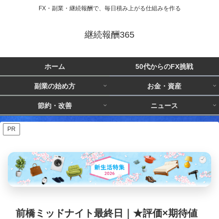
FX・副業・継続報酬で、毎日積み上がる仕組みを作る
継続報酬365
ホーム
50代からのFX挑戦
副業の始め方
お金・資産
節約・改善
ニュース
PR
前橋ミッドナイト最終日｜★評価×期待値