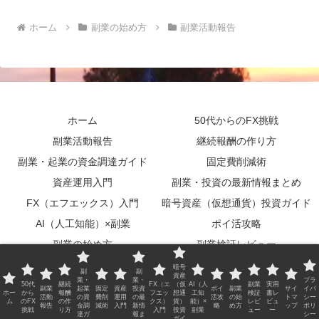
ホーム
副業の始め方
副業活動報告
ホーム
50代からのFX挑戦
副業活動報告
継続報酬の作り方
副業・起業の資金調達ガイド
固定費削減術
資産運用入門
副業・投資の最新情報まとめ
FX（エフエックス）入門
暗号資産（仮想通貨）投資ガイド
AI（人工知能）×副業
ポイ活攻略
副業の始め方
副業検証レビュー
実用書レビュー
サイトマップ
暗号
副
副
資産
業・
業・
プラ
プライバシーポリシー
50代
継続
FX（エ
（仮
AI（人
副業
実用
副業
起業
固定
資産
投資
ポイ
副業
サイ
イバ
ホー
から
報酬
フエッ
想通
工知
検証
書レ
活動
の資
費削
運用
の最
活攻
の始
トマ
シー
ム
のFX
の作
クス）
貨）
能）×
レビ
ビュ
報告
金調
減術
入門
新情
略
め方
ップ
ポリ
© 2026 Blog Guide All Rights Reserved.
挑戦
り方
入門
投資
副業
ュー
ー
達ガ
報ま
シー
ガイ