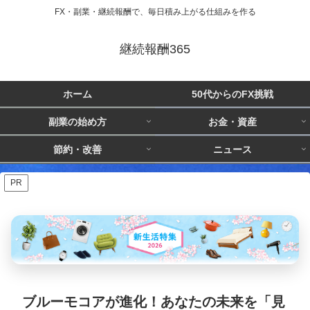
FX・副業・継続報酬で、毎日積み上がる仕組みを作る
継続報酬365
ホーム
50代からのFX挑戦
副業の始め方
お金・資産
節約・改善
ニュース
PR
ブルーモコアが進化！あなたの未来を「見