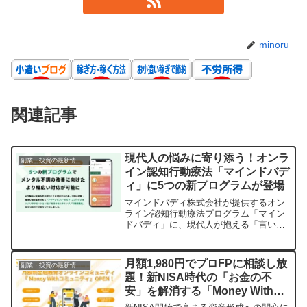
minoru
関連記事
現代人の悩みに寄り添う！オンラ
副業・投資の最新情報まとめ
イン認知行動療法「マインドバデ
ィ」に5つの新プログラムが登場
マインドバディ株式会社が提供するオン
ライン認知行動療法プログラム「マイン
ドバディ」に、現代人が抱える「言いた
いことを我慢する」「自己肯定感が低
い」「眠れない」といった悩みに特化し
た5つの新プログラムが加わりました。公
月額1,980円でプロFPに相談し放
副業・投資の最新情報まとめ
認心理師・臨床心理士が伴走し、心の健
題！新NISA時代の「お金の不
康をサポートします。
安」を解消する「Money Withコ
ミュニティ」が新登場