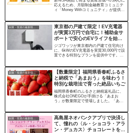
新NISA開始で高まる資産形成への関心に
応えるため、月額制金融教育コミュニテ
ィ「Money Withコミュニティ」が提供開
始されました。プロFPへの相談や仲間と
の交流を通じて、お金の学びと実践をサ
ポートします。
東京都の戸建て限定！EV充電器
副業・投資の最新情報まとめ
が実質3万円で自宅に！補助金サ
ポートで安心のEVライフを始め
よう
ジゴワッツが東京都内の戸建て住宅向け
に、6kWのEV充電器を実質30,000円で設
置できる特別なプランを提供中です。補
助金申請サポートも付いており、EV導入
を検討中の方にとって見逃せないチャン
スです。
【数量限定】福岡県香春町ふるさ
副業・投資の最新情報まとめ
と納税で「あまおう」を味わう！
特別な栽培法で育った絶品いちご
福岡県香春町のふるさと納税返礼品に、
株式会社ONEGOが手掛ける「あまお
う」が数量限定で登場しました。「あか
い・まるい・おおきい・うまい」の四拍
子揃ったこのいちごは、農薬を減らす独
自の栽培方法で大切に育てられていま
高島屋ネオバンクアプリで決済し
副業・投資の最新情報まとめ
す。この機会に、こだわりの「あまお
て、憧れの〈ル・ショコラ・アラ
う」を体験してみませんか？
ン・デュカス〉チョコレートをゲ