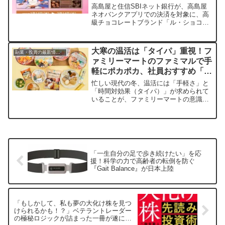
ットするチャンス！
高島屋と住信SBIネット銀行が、高島屋
ネオバンクアプリでの決済を対象に、高
級チョコレートブランド「ル・ショコ
ラ・アラン・デュカス」のチョコレート
が抽選で当たるキャンペーンを実施しま
す。バレンタインシーズンにぴったりの
大寒の温活は「タイパ」重視！フ
副業・投資の最新情報まとめ
この機会に、ぜひ高島屋ネオバンクをご
ァミリーマートのファミマルで手
利用ください。
軽にポカポカ、社員おすすめ「追
い生姜」も
忙しい現代の冬、温活には「手軽さ」と
「時間対効果（タイパ）」が求められて
いることが、ファミリーマートの意識調
査で明らかになりました。温めるだけで
満足感の高いファミマル商品や、社員お
すすめの「追い生姜」温活術、さらにお
得なキャンペーン情報まで、冬を快適に
過ごすためのヒントをご紹介します。
「一生自分の足で歩き続けたい」を応
援！科学の力で高齢者の転倒を防ぐ
『Gait Balance』が日本上陸
「もしかして、私も夢の大化け株を見つ
けられるかも！？」ベテラントレーダー
の極秘ロジックが詰まった一冊が遂に登