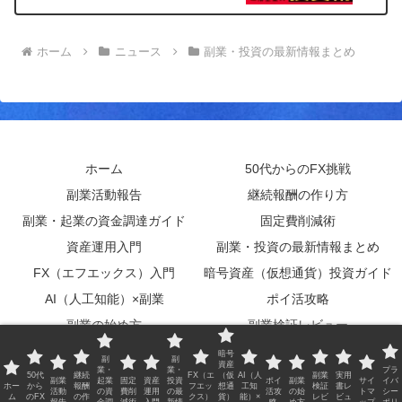
場！
ホーム
ニュース
副業・投資の最新情報まとめ
ホーム
50代からのFX挑戦
副業活動報告
継続報酬の作り方
副業・起業の資金調達ガイド
固定費削減術
資産運用入門
副業・投資の最新情報まとめ
FX（エフエックス）入門
暗号資産（仮想通貨）投資ガイド
AI（人工知能）×副業
ポイ活攻略
副業の始め方
副業検証レビュー
実用書レビュー
サイトマップ
暗号
副
副
資産
業・
業・
プラ
プライバシーポリシー
50代
継続
FX（エ
（仮
AI（人
副業
実用
副業
起業
固定
資産
投資
ポイ
副業
サイ
イバ
ホー
から
報酬
フエッ
想通
工知
検証
書レ
活動
の資
費削
運用
の最
活攻
の始
トマ
シー
ム
のFX
の作
クス）
貨）
能）×
レビ
ビュ