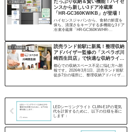
たっぷり収納＆賢い機能！ハイセ
固定費削減術
ルです。
ンスから新しい3ドア冷蔵庫
「HR-GC360KW/KB」が登場！
ハイセンスジャパンから、食材の鮮度を
保ち、清潔さをキープする多機能な3ドア
冷凍冷蔵庫「HR-GC360KW/HR-
GC360KB」が2025年12月上旬に発売さ
れます。自動製氷や省エネ性能も充実し
た、日々の暮らしをサポートするモデル
読売ランド前駅に新風！整理収納
固定費削減術
です。
アドバイザー監修の「スペラボ川
崎西生田店」で快適な収納ライフ
を始めよう
都心での収納スペース不足に悩む方へ朗
報です。2026年3月1日、読売ランド前駅
徒歩7分の場所に、整理収納アドバイザー
監修のトランクルーム「スペラボ川崎西
生田店」がオープンします。非接触・非
対面で最短1時間で利用可能、安心のセキ
ュリティと清潔な環境が魅力。さらに、
トランクルーム投資という新しい資産形
成の可能性も探ってみませんか？
LEDシーリングライト CL8N-E1Pの電気
代を計算するために、以下の仕様を基に
します：