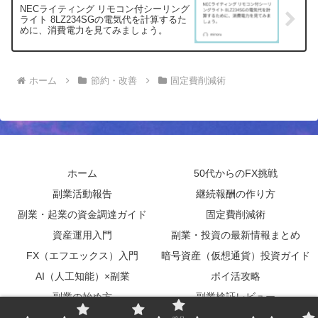
NECライティング リモコン付シーリング
ライト 8LZ234SGの電気代を計算するた
めに、消費電力を見てみましょう。
ホーム
節約・改善
固定費削減術
ホーム
50代からのFX挑戦
副業活動報告
継続報酬の作り方
副業・起業の資金調達ガイド
固定費削減術
資産運用入門
副業・投資の最新情報まとめ
FX（エフエックス）入門
暗号資産（仮想通貨）投資ガイド
AI（人工知能）×副業
ポイ活攻略
副業の始め方
副業検証レビュー
実用書レビュー
サイトマップ