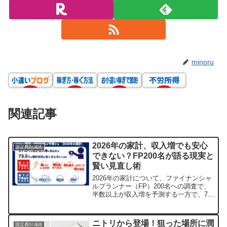
minoru
関連記事
2026年の家計、収入増でも安心
固定費削減術
できない？FP200名が語る現実と
賢い見直し術
2026年の家計について、ファイナンシャ
ルプランナー（FP）200名への調査で、
半数以上が収入増を予測する一方で、7割
以上が家計状況は良くならないと回答し
ました。物価高が続く中、家計の負担を
軽減するための見直しポイントや具体的
ニトリから登場！狙った場所に潤
固定費削減術
な節約の可能性について解説します。