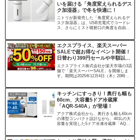
いを届ける「角度変えられるデス
ク加湿器」で冬を快適に！
ニトリが新発売した「角度変えられるデ
スク加湿器」は、USB充電式でコードレ
ス、さらにミスト噴射口の角度を自由に
調整できる優れもの。デスクワークやベ
ッドサイドなど、パーソナルスペースを
効率よく加湿し、ライト機能も搭載して
エクスプライス、楽天スーパー
固定費削減術
快適な空間づくりをサポートします。
SALEで超お得なイベント開催！
日替わり399円セールや半額以上
品も！
エクスプライス株式会社が楽天市場の3店
舗で「楽天スーパーSALE」を開催しま
す。期間は2025年12月4日（木）20時か
ら12月11日（木）1時59分まで。時間限
定のポイント5倍キャンペーンや、日替わ
り399円セール、人気の半額以上セール
キッチンにすっきり！奥行も幅も
固定費削減術
品など、見逃せないお得なイベントが盛
60cm、大容量5ドア冷蔵庫
りだくさんですよ！
「AQR-S40A」が登場！
アクア株式会社から、奥行きも幅も60cm
の薄型コンパクト設計ながら、401Lの大
容量を実現した5ドア冷凍冷蔵庫「AQR-
S40A」が2025年12月19日より順次発売
されます。真ん中野菜室や自動製氷機能
など、毎日の使いやすさを追求したモデ