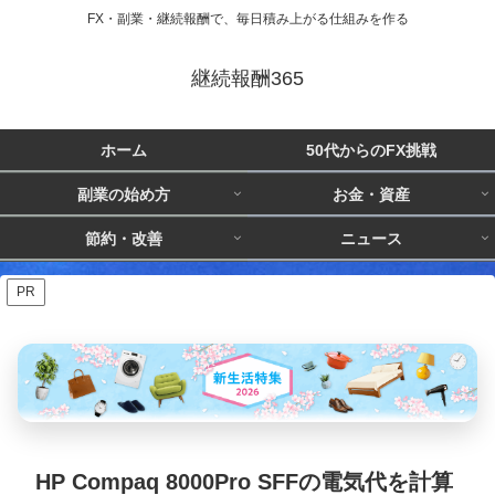
FX・副業・継続報酬で、毎日積み上がる仕組みを作る
継続報酬365
ホーム
50代からのFX挑戦
副業の始め方
お金・資産
節約・改善
ニュース
PR
HP Compaq 8000Pro SFFの電気代を計算