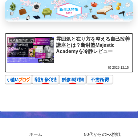
雰囲気と在り方を整える自己改善
継続報酬の作り方
講座とは？断射塾Majestic
Academyを冷静レビュー
2025.12.15
ホーム
50代からのFX挑戦