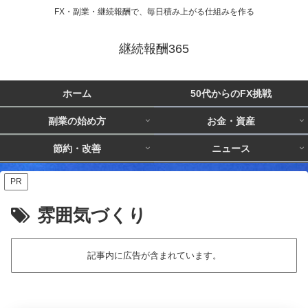
FX・副業・継続報酬で、毎日積み上がる仕組みを作る
継続報酬365
ホーム
50代からのFX挑戦
副業の始め方
お金・資産
節約・改善
ニュース
PR
雰囲気づくり
記事内に広告が含まれています。