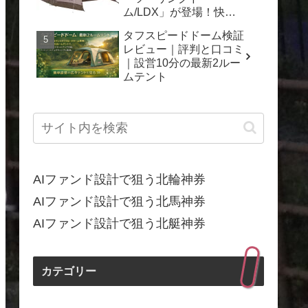
ム/LDX」が登場！快適
なキャンプを一年中楽し
タフスピードドーム検証
もう
レビュー｜評判と口コミ
｜設営10分の最新2ルー
ムテント
AIファンド設計で狙う北輪神券
AIファンド設計で狙う北馬神券
AIファンド設計で狙う北艇神券
カテゴリー