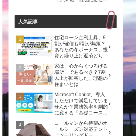
ナーも開催！
人気記事
住宅ローン金利上昇、9
割が確信も6割が無策？
あなたの冬ボーナス、投
資と繰り上げ返済どちら
を選ぶ？
家は「心からくつろげる
場所」であるべき？7割
以上が回答した、理想の
住まいとは
Microsoft Copilot、導入
しただけで満足していま
せんか？業務効率を劇的
に変える「基礎コース」
で「動くDX」を実現し
コールマンから待望のオ
よう！
ールシーズン対応テント
「ツーリングドー