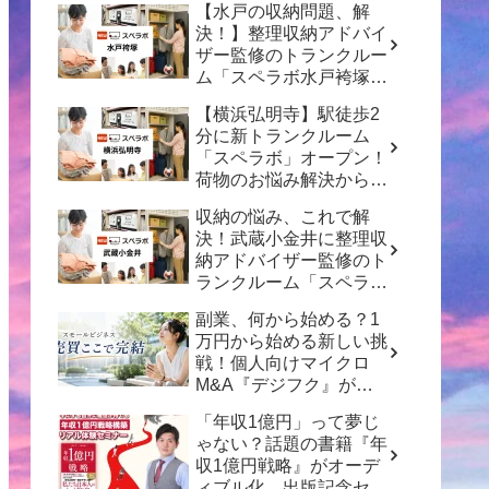
【水戸の収納問題、解
決！】整理収納アドバイ
ザー監修のトランクルー
ム「スペラボ水戸袴塚
店」がオープン！
【横浜弘明寺】駅徒歩2
分に新トランクルーム
「スペラボ」オープン！
荷物のお悩み解決から賢
い資産形成のヒントまで
収納の悩み、これで解
決！武蔵小金井に整理収
納アドバイザー監修のト
ランクルーム「スペラ
ボ」がオープン
副業、何から始める？1
万円から始める新しい挑
戦！個人向けマイクロ
M&A『デジフク』が正
式オープン
「年収1億円」って夢じ
ゃない？話題の書籍『年
収1億円戦略』がオーデ
ィブル化、出版記念セミ