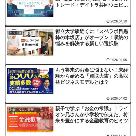
トレード・デイトラ共同ウェビナ
ー開催
2026.04.10
都立大学駅近くに「スペラボ目黒
ニュース
柿の木坂店」がオープン！収納の
悩みを解決する新しい選択肢
2026.04.05
もう将来のお金に悩まない！未経
副業・投資の最新情報まとめ
験から始める「買取大吉」の高収
益ビジネスモデルとは？
2026.04.02
親子で学ぶ「お金の常識」！ライ
副業・投資の最新情報まとめ
オン兄さんが小学校で伝えた、将
来を豊かにする金融教育のヒミツ