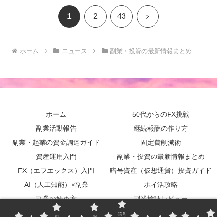
1
次
2
43
へ
ホーム
ニュース
副業・投資の最新情報まとめ
ホーム
50代からのFX挑戦
副業活動報告
継続報酬の作り方
副業・起業の資金調達ガイド
固定費削減術
資産運用入門
副業・投資の最新情報まとめ
FX（エフエックス）入門
暗号資産（仮想通貨）投資ガイド
AI（人工知能）×副業
ポイ活攻略
副業の始め方
副業検証レビュー
実用書レビュー
サイトマップ
暗号