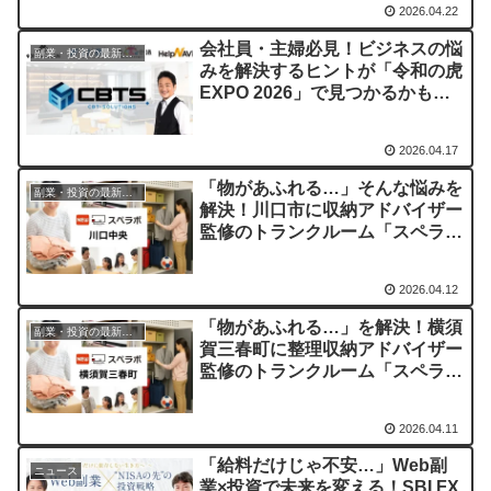
2026.04.22
会社員・主婦必見！ビジネスの悩
副業・投資の最新情報まとめ
みを解決するヒントが「令和の虎
EXPO 2026」で見つかるかも？
CBTソリューションズの4つの挑
戦に注目！
2026.04.17
「物があふれる…」そんな悩みを
副業・投資の最新情報まとめ
解決！川口市に収納アドバイザー
監修のトランクルーム「スペラボ
川口中央店」がオープン！
2026.04.12
「物があふれる…」を解決！横須
副業・投資の最新情報まとめ
賀三春町に整理収納アドバイザー
監修のトランクルーム「スペラ
ボ」がオープン
2026.04.11
「給料だけじゃ不安…」Web副
ニュース
業×投資で未来を変える！SBI FX