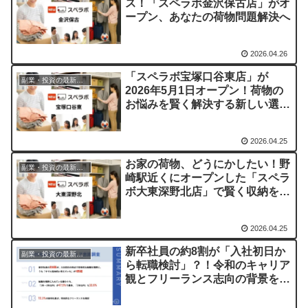
ス！「スペラボ金沢保古店」がオ
ープン、あなたの荷物問題解決へ
2026.04.26
「スペラボ宝塚口谷東店」が
副業・投資の最新情報まとめ
2026年5月1日オープン！荷物の
お悩みを賢く解決する新しい選択
肢
2026.04.25
お家の荷物、どうにかしたい！野
副業・投資の最新情報まとめ
崎駅近くにオープンした「スペラ
ボ大東深野北店」で賢く収納を始
めませんか？
2026.04.25
新卒社員の約8割が「入社初日か
副業・投資の最新情報まとめ
ら転職検討」？！令和のキャリア
観とフリーランス志向の背景を徹
底解説