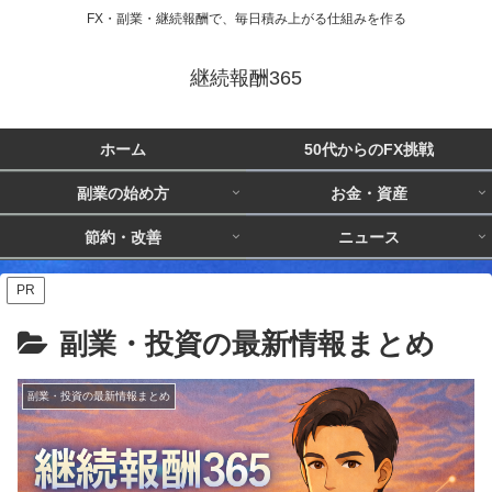
FX・副業・継続報酬で、毎日積み上がる仕組みを作る
継続報酬365
ホーム
50代からのFX挑戦
副業の始め方
お金・資産
節約・改善
ニュース
PR
副業・投資の最新情報まとめ
副業・投資の最新情報まとめ