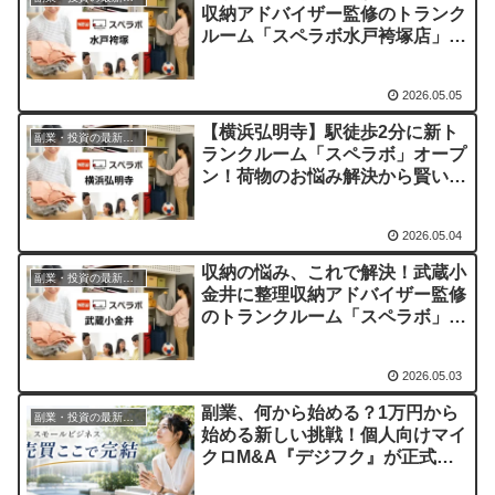
収納アドバイザー監修のトランク
ルーム「スペラボ水戸袴塚店」が
オープン！
2026.05.05
【横浜弘明寺】駅徒歩2分に新ト
副業・投資の最新情報まとめ
ランクルーム「スペラボ」オープ
ン！荷物のお悩み解決から賢い資
産形成のヒントまで
2026.05.04
収納の悩み、これで解決！武蔵小
副業・投資の最新情報まとめ
金井に整理収納アドバイザー監修
のトランクルーム「スペラボ」が
オープン
2026.05.03
副業、何から始める？1万円から
副業・投資の最新情報まとめ
始める新しい挑戦！個人向けマイ
クロM&A『デジフク』が正式オ
ープン