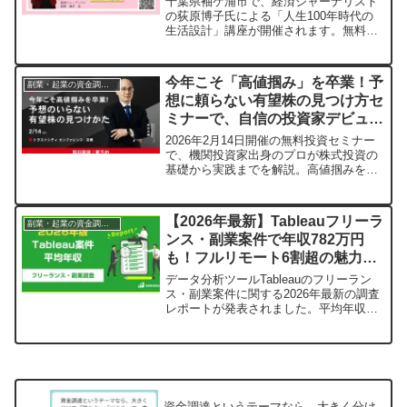
千葉県袖ケ浦市で、経済ジャーナリスト
の荻原博子氏による「人生100年時代の
生活設計」講座が開催されます。無料で
参加でき、会場とオンラインのどちらで
も受講可能です。お金の専門家から、こ
れからの時代を生き抜くためのヒントを
今年こそ「高値掴み」を卒業！予
副業・起業の資金調達ガイド
学びませんか？
想に頼らない有望株の見つけ方セ
ミナーで、自信の投資家デビュー
へ
2026年2月14日開催の無料投資セミナー
で、機関投資家出身のプロが株式投資の
基礎から実践までを解説。高値掴みを避
け、自分に合った有望株を見つけるため
の「モノサシ」を手に入れ、賢い資産運
用を始めましょう。
【2026年最新】Tableauフリーラ
副業・起業の資金調達ガイド
ンス・副業案件で年収782万円
も！フルリモート6割超の魅力と
は？
データ分析ツールTableauのフリーラン
ス・副業案件に関する2026年最新の調査
レポートが発表されました。平均年収
782万円、フルリモート案件が61%超
と、高収入と柔軟な働き方が魅力の
Tableau案件について詳しくご紹介しま
す。
資金調達というテーマなら、大きく分け