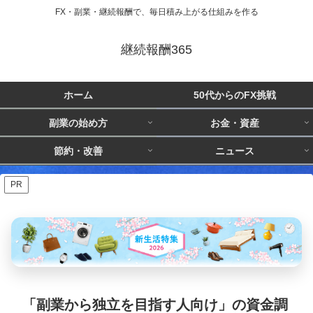
FX・副業・継続報酬で、毎日積み上がる仕組みを作る
継続報酬365
ホーム
50代からのFX挑戦
副業の始め方
お金・資産
節約・改善
ニュース
PR
「副業から独立を目指す人向け」の資金調