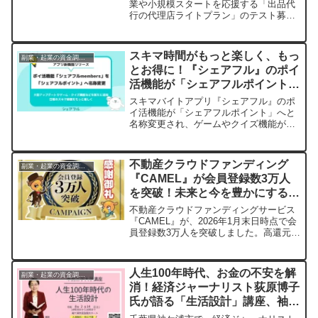
業や小規模スタートを応援する「出品代
行の代理店ライトプラン」のテスト募集
を開始しました。低コストで始められ、
在庫リスクもないこのプランは、自宅で
新しいビジネスを始めたい方にぴったり
スキマ時間がもっと楽しく、もっ
副業・起業の資金調達ガイド
です。
とお得に！『シェアフル』のポイ
活機能が「シェアフルポイント」
へ大型アップデート！
スキマバイトアプリ『シェアフル』のポ
イ活機能が「シェアフルポイント」へと
名称変更され、ゲームやクイズ機能が新
たに加わりました。日常のスキマ時間で
楽しくポイントを貯め、電子マネーに交
換できる新体験をぜひお試しください。
不動産クラウドファンディング
副業・起業の資金調達ガイド
『CAMEL』が会員登録数3万人
を突破！未来と今を豊かにする投
資の魅力とは？
不動産クラウドファンディングサービス
『CAMEL』が、2026年1月末日時点で会
員登録数3万人を突破しました。高還元率
と安定した運用で、多くの投資初心者か
ら支持される『CAMEL』の魅力と、手軽
に始められる不動産投資についてご紹介
人生100年時代、お金の不安を解
副業・起業の資金調達ガイド
します。
消！経済ジャーナリスト荻原博子
氏が語る「生活設計」講座、袖ケ
浦市で開催