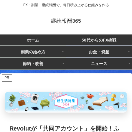
FX・副業・継続報酬で、毎日積み上がる仕組みを作る
継続報酬365
ホーム
50代からのFX挑戦
副業の始め方
お金・資産
節約・改善
ニュース
PR
Revolutが「共同アカウント」を開始！ふ