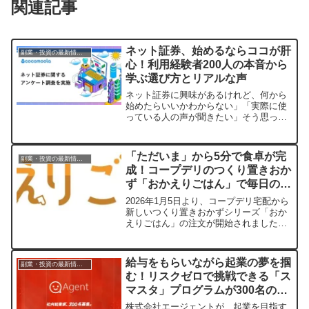
関連記事
ネット証券、始めるならココが肝
副業・投資の最新情報まとめ
心！利用経験者200人の本音から
学ぶ選び方とリアルな声
ネット証券に興味があるけれど、何から
始めたらいいかわからない」「実際に使
っている人の声が聞きたい」そう思って
いる方も多いのではないでしょうか。今
回は、株式会社ゼロアクセルが運営する
『ココモーラ』が行った「ネット証券に
「ただいま」から5分で食卓が完
副業・投資の最新情報まとめ
関するアンケート調査」の結果をもと
成！コープデリのつくり置きおか
に、利用経験者200人のリアルな声をご
ず「おかえりごはん」で毎日の食
紹介します。手数料の安さから、困った
こと、そしてこれから始める人へのアド
卓をもっと豊かに
2026年1月5日より、コープデリ宅配から
バイスまで、あなたのネット証券選びの
新しいつくり置きおかずシリーズ「おか
ヒントがきっと見つかります。
えりごはん」の注文が開始されました。
管理栄養士監修の栄養バランスの取れた
食事が、電子レンジで約5分温めるだけで
手軽に食卓に並びます。共働き・子育て
給与をもらいながら起業の夢を掴
副業・投資の最新情報まとめ
世帯など、忙しい毎日を送る方々の献立
む！リスクゼロで挑戦できる「ス
作りや調理の負担を軽減し、家族との時
マスタ」プログラムが300名の起
間や自分のためのゆとりを提供します。
業家を募集開始
株式会社エージェントが、起業を目指す