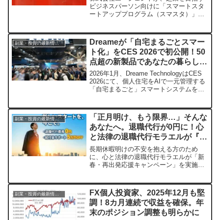
ビジネスパーソン向けに「スマートスタ
ートアッププログラム（スマスタ）」を
開始しました。給与を受け取りながら、
最大1,200万円の初期投資と専門家のサポ
ートのもと、個人のリスクを最小限に抑
Dreameが「自宅まるごとスマー
副業・投資の最新情報まとめ
えて新規事業に挑戦できる、国内最大級
ト化」をCES 2026で初公開！50
の機会です。あなたのアイデアと熱意を
点超の新製品であなたの暮らしを
事業へと繋げませんか？
劇的に変える
2026年1月、Dreame TechnologyはCES
2026にて、個人住宅をAIで一元管理する
「自宅まるごと」スマートシステムを発
表しました。ロボット掃除機からヘアド
ライヤーまで、50点を超える革新的な新
製品が、あなたの日常生活をより豊か
「正月明け、もう限界…」そんな
副業・投資の最新情報まとめ
に、より自由にすることを目指します。
あなたへ。退職代行が0円に！心
と法律の退職代行モラエルが『再
出発お年玉キャンペーン』を開始
長期休暇明けの不安を抱える方のため
に、心と法律の退職代行モラエルが「新
春・再出発応援キャンペーン」を実施し
ます。退職代行費用が実質0円となり、給
付金サポートも5万円割引に。金銭的な不
安なく、新しい一歩を踏み出すための支
FX個人投資家、2025年12月も堅
副業・投資の最新情報まとめ
援を提供します。
調！8カ月連続で収益を確保。年
末のポジション調整も明らかに