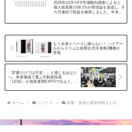
2025年12月のFX市場動向調査によると、
個人投資家の58.1%が実現益を達成し、8
カ月連続で収益を確保しました。年末年
始の連休を控え、ポジション調整の動き
も見られましたが、USD/JPYが取引の中
心となり、平均取引数量も増加傾向にあ
ります。ミドル・シニア層がFX投資を牽
引する中、新規口座開設者では40代が最
多となっています。
もう冷凍スペースに困らない！ ハイアー
ルからスリムな前開き式冷凍庫2機種が
登場
「貯蓄だけでは不安…」と感じるあなた
へ。将来価値で選ぶ不動産投資
「LENZ」が資産運用EXPOで伝えた、未
来を安心に変えるヒント
ホーム
ニュース
副業・投資の最新情報まとめ