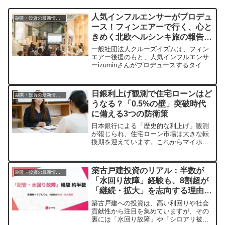
人気インフルエンサーがプロデュ
副業・投資の最新情報まとめ
ース！フィンエアーで行く、心と
きめく北欧ヘルシンキ旅の報告会
が開催されました
一般社団法人クルーズイズムは、フィン
エアー後援のもと、人気インフルエンサ
ーizuminさんがプロデュースするタイア
ップイベント「ヘルシンキおとな旅、北
欧好きと建築士による旅報告会」をアル
テック東京ストアで開催しました。北欧
日銀利上げ観測で住宅ローンはど
副業・投資の最新情報まとめ
旅行への潜在的なニーズを持つミレニア
うなる？「0.5%の壁」突破時代
ル世代を対象に、フィンランド・ヘルシ
に備える3つの防衛策
ンキの魅力を体験談を通じて伝え、フィ
ンエアーへの関心を高めることを目的と
日本銀行による「歴史的な利上げ」観測
した本イベントの様子をお届けします。
が報じられ、住宅ローン市場は大きな転
換期を迎えています。これからマイホー
ム購入を検討する方、すでにローンを返
済中の方へ、「おうちの買い方相談室」
が提言する金利上昇局面での住宅ローン
築古戸建投資のリアル：半数が
副業・投資の最新情報まとめ
防衛策と、不安を解消するための無料シ
「水回り故障」経験も、8割超が
ミュレーションについてご紹介します。
「継続・拡大」を志向する理由と
は？
築古戸建への投資は、高い利回りや社会
貢献性から注目を集めていますが、その
裏には「水回り故障」や「シロアリ被