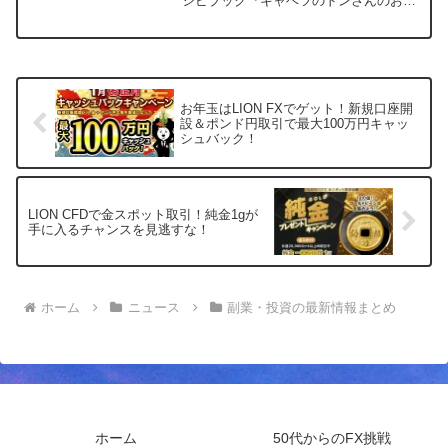
シピブック『キャベツのドンさんのおい
しくて太れないキャベツレシピ』が2026
年1月10日に発売されます。この書籍に
は、ドンさん別注カラーの限定デザイン
「キャベピィMAX」が特別付録として付
いてきます。糖質を大幅にカットしなが
らも満足感のあるキャベツ置き換えレシ
お年玉はLION FXでゲット！新規口座開
ピ25品が収録されており、ヘルシー志向
設＆ポンド円取引で最大100万円キャッ
の方にぴったりの一冊です。
シュバック！
LION CFDで金スポット取引！純金1gが
手に入るチャンスを見逃すな！
ホーム
ニュース
副業・投資の最新情報まとめ
ホーム
50代からのFX挑戦