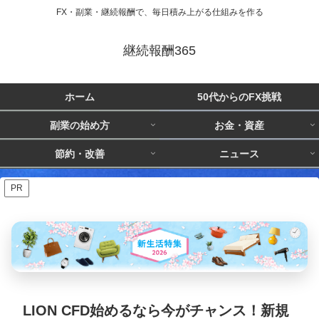
FX・副業・継続報酬で、毎日積み上がる仕組みを作る
継続報酬365
ホーム
50代からのFX挑戦
副業の始め方
お金・資産
節約・改善
ニュース
PR
LION CFD始めるなら今がチャンス！新規