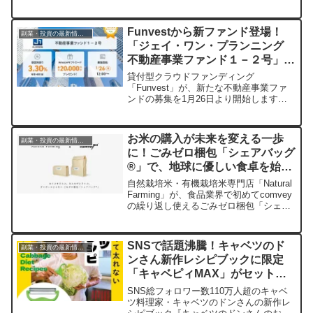
害」といったトラブル、高額な改修費な
ど、現実的な課題も存在します。現役投
資家の約9割が瑕疵への不安を抱えながら
Funvestから新ファンド登場！
副業・投資の最新情報まとめ
も、なぜ8割以上が投資継続・拡大を望む
「ジェイ・ワン・プランニング
のか？その実態と魅力に迫ります。
不動産事業ファンド１－２号」で
年率3.30％を目指し、最大20,000
貸付型クラウドファンディング
円分のAmazonギフトカードも！
「Funvest」が、新たな不動産事業ファ
ンドの募集を1月26日より開始します。
想定利回り年率3.30％に加え、Amazon
ギフトカードプレゼントや豪華賞品が当
たるキャンペーンも実施中。手軽に始め
お米の購入が未来を変える一歩
副業・投資の最新情報まとめ
られる不動産投資で、あなたの資産形成
に！ごみゼロ梱包「シェアバッグ
を応援します。
®︎」で、地球に優しい食卓を始め
ませんか？
自然栽培米・有機栽培米専門店「Natural
Farming」が、食品業界で初めてcomvey
の繰り返し使えるごみゼロ梱包「シェア
バッグ®︎」を導入しました。これによ
り、CO2排出量を大幅に削減し、消費者
の梱包ストレスも軽減。地球にも人にも
SNSで話題沸騰！キャベツのド
副業・投資の最新情報まとめ
優しいお米の購入体験を提供します。
ンさん新作レシピブックに限定
「キャベピィMAX」がセットで
登場
SNS総フォロワー数110万人超のキャベ
ツ料理家・キャベツのドンさんの新作レ