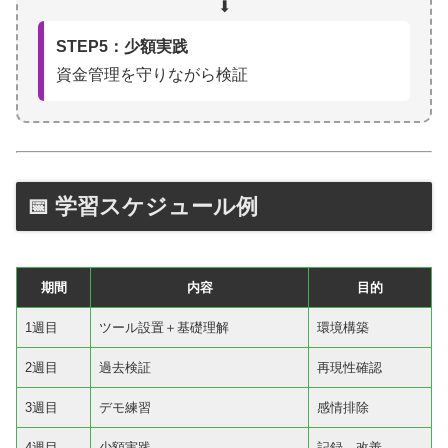
⬇
STEP5：少額実践
資金管理を守りながら検証
📅 学習スケジュール例
期間
内容
目的
1週目
ツール設置＋基礎理解
環境構築
2週目
過去検証
再現性確認
3週目
デモ練習
感情排除
4週目
少額実践
記録→改善