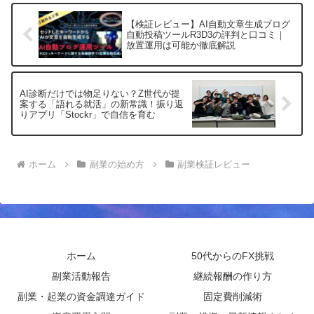
て資産形成を始められる魅力をご紹介し
ます。
【検証レビュー】AI自動文章生成ブログ
自動投稿ツールR3D3の評判と口コミ｜
放置運用は可能か徹底解説
AI診断だけでは物足りない？Z世代が提
案する「語れる就活」の新常識！振り返
りアプリ「Stockr」で自信を育む
ホーム
副業の始め方
副業検証レビュー
ホーム
50代からのFX挑戦
副業活動報告
継続報酬の作り方
副業・起業の資金調達ガイド
固定費削減術