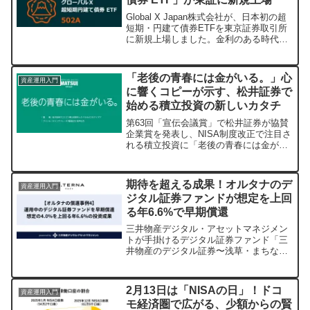
Global X Japan株式会社が、日本初の超
短期・円建て債券ETFを東京証券取引所
に新規上場しました。金利のある時代が
到来した日本で、一時的な資金を賢く運
用したい方にぴったりのこの新商品につ
いて、その魅力と活用法をわかりやすく
「老後の青春には金がいる。」心
資産運用入門
ご紹介します。
に響くコピーが示す、松井証券で
始める積立投資の新しいカタチ
第63回「宣伝会議賞」で松井証券が協賛
企業賞を発表し、NISA制度改正で注目さ
れる積立投資に「老後の青春には金がい
る。」というコピーを選出しました。こ
の記事では、このコピーが示すポジティ
ブな資産形成の考え方と、松井証券が提
期待を超える成果！オルタナのデ
資産運用入門
供する手軽でお得な積立投資サービスに
ジタル証券ファンドが想定を上回
ついて詳しくご紹介します。
る年6.6%で早期償還
三井物産デジタル・アセットマネジメン
トが手掛けるデジタル証券ファンド「三
井物産のデジタル証券〜浅草・まちなか
旅館〜」が、当初の想定を大きく上回る
年6.6%の投資成果で早期償還されまし
た。スマートフォンで手軽に始められる
2月13日は「NISAの日」！ドコ
資産運用入門
個人向け資産運用サービス
モ経済圏で広がる、少額からの賢
「ALTERNA（オルタナ）」は、デジタル