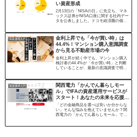
い資産形成
証券を活用し、安定的な資産形成をサポ
ートします。
2月13日の「NISAの日」に先立ち、マネ
ックス証券がNISA口座に関する社内デー
タを公表しました。ドコモ経済圏の個人
投資家がNISAをどのように活用し、少額
から着実に資産形成を始めているか、そ
の実態とマネックス証券の魅力的なサー
金利上昇でも「今が買い時」は
資産運用入門
ビスをご紹介します。
44.4%！マンション購入意識調査
から見る不動産市場の今
金利上昇が続く中でも、マンション購入
検討者の44.4%が「今が買い時」と判断
していることが、最新の意識調査で明ら
かになりました。インフレ下の先高観や
転売規制への期待など、複雑な心理が垣
間見えます。
関西電力「かんでん暮らしモー
資産運用入門
ル」でIFAの資産運用サービスが
スタート！あなたの未来を応援す
るオーダーメイド提案の魅力とは
「どの金融商品を選べば良いか分からな
い」そんな悩みを抱えていませんか？関
西電力の「かんでん暮らしモール」で、
中立的な立場から一人ひとりに寄り添う
資産運用コンサルティングサービスが始
まりました。あなたのライフプランに合
わせたオーダーメイドの提案で、安心し