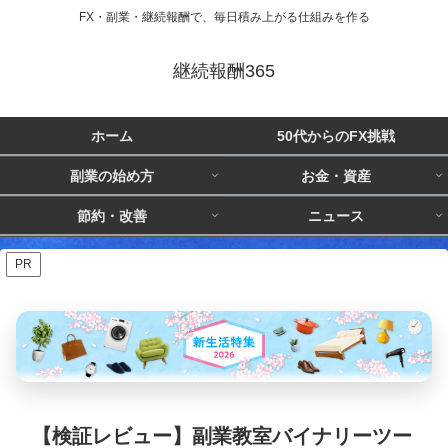
FX・副業・継続報酬で、毎日積み上がる仕組みを作る
継続報酬365
ホーム
50代からのFX挑戦
副業の始め方
お金・資産
節約・改善
ニュース
PR
【検証レビュー】副業教室バイナリーツー