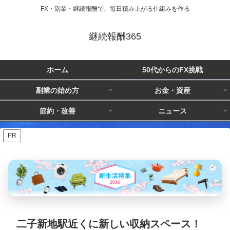
FX・副業・継続報酬で、毎日積み上がる仕組みを作る
継続報酬365
ホーム
50代からのFX挑戦
副業の始め方
お金・資産
節約・改善
ニュース
PR
二子新地駅近くに新しい収納スペース！