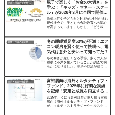
親子で楽しく「お金の大切さ」を
副業・投資の最新情報まとめ
う新しい生き方を提案します。50代、60
学ぶ！「キッズ・マネー・スクー
代からでも始められる具体的な57のアク
ル」が2026年3月に全国で開催さ
ションが満載で、きっとあなたの「引退
しない人生」を力強く後押ししてくれる
れます
物価上昇や子ども向けNISAの検討が進む
でしょう。
現代社会で、子どもの金融教育への関心
が高まっています。しかし、「どう教え
ればいいか分からない」と悩む保護者も
少なくありません。そんなご家庭のため
に、2026年3月、親子で遊びながらお金
冬の睡眠満足度53%が不満！エア
副業・投資の最新情報まとめ
の本質を学べる体験型イベント「キッ
コン暖房を賢く使って快眠へ、電
ズ・マネー・スクール」が全国各地で開
気代は意外と安いって知ってた？
催されます。4歳から参加でき、参加費は
無料（一部会場を除く）です。
冬の寒さが厳しくなる季節、多くの人が
睡眠に不満を抱えていることが調査で明
らかになりました。寒さや乾燥が寝つき
の悪さにつながる中、エアコン暖房の活
用をためらう声も。しかし、適切なエア
コンの使い方や寝具選びで、冬でも快適
富裕層向け海外オルタナティブ・
副業・投資の最新情報まとめ
な快眠環境が手に入ります。気になる電
ファンド、2025年に好調な実績
気代の真実や、パナソニック エアーマイ
を記録！安定と成長を両立する投
スターが教える快眠のヒントをご紹介し
ます。
資の魅力
2025年、くにうみAI証券が取り扱う富裕
層向け海外オルタナティブ・ファンド
が、マルチ・ストラテジーやヘルスケア
分野で顕著なパフォーマンスを達成しま
した。市場変動に左右されにくい安定性