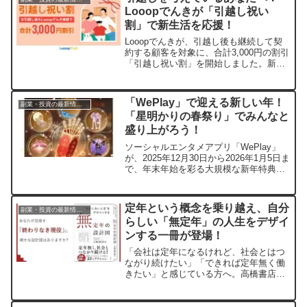
Looopでんきが「引越し祝い
割」で新生活を応援！
Looopでんきが、引越し後も継続して契
約する顧客を対象に、合計3,000円の割引
「引越し祝い割」を開始しました。新生
活を始める方に嬉しいこのキャンペーン
について詳しくご紹介します。
「WePlay」で迎える新しい年！
副業・投資の最新情報まとめ
「星明かりの春祭り」でみんなと
盛り上がろう！
ソーシャルエンタメアプリ「WePlay」
が、2025年12月30日から2026年1月5日ま
で、年末年始を彩る大規模な新年特典イ
ベント「星明かりの春祭り」を開催しま
す。老舗「神宮館」との初コラボによる
デジタルおみくじや、オンラインで仲間
定年という概念を乗り越え、自分
副業・投資の最新情報まとめ
と一体感を楽しむ新年パーティーなど、
らしい「無定年」の人生をデザイ
魅力的なコンテンツが満載です。
ンする一冊が登場！
「会社は定年になるけれど、社会とはつ
ながり続けたい」「できれば定年無く働
きたい」と感じている方へ。高橋書店か
ら発売された『“引退しない人生”をデザ
インする 無定年の設計図』は、そんなあ
なたの悩みに寄り添い、「無定年」とい