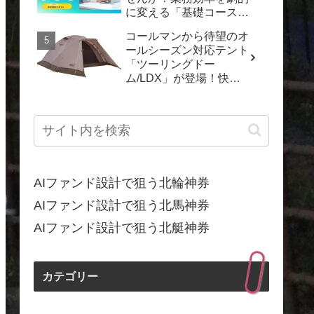
に変える「基礎コース」
で「動くDX」を実現し
コールマンから待望のオ
よう！
ールシーズン対応テント
「ツーリングドー
ム/LDX」が登場！快適
なキャンプを一年中楽し
もう
AIファンド設計で狙う北輪神券
AIファンド設計で狙う北馬神券
AIファンド設計で狙う北艇神券
カテゴリー