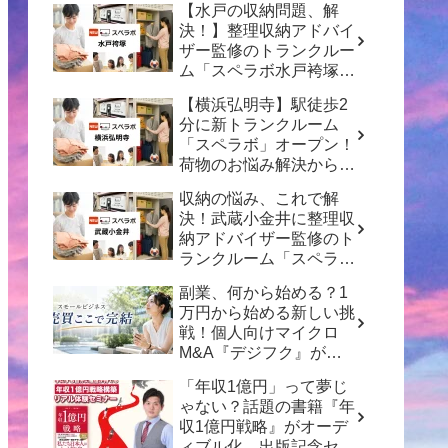
【水戸の収納問題、解
決！】整理収納アドバイ
ザー監修のトランクルー
ム「スペラボ水戸袴塚
店」がオープン！
【横浜弘明寺】駅徒歩2
分に新トランクルーム
「スペラボ」オープン！
荷物のお悩み解決から賢
い資産形成のヒントまで
収納の悩み、これで解
決！武蔵小金井に整理収
納アドバイザー監修のト
ランクルーム「スペラ
ボ」がオープン
副業、何から始める？1
万円から始める新しい挑
戦！個人向けマイクロ
M&A『デジフク』が正
式オープン
「年収1億円」って夢じ
ゃない？話題の書籍『年
収1億円戦略』がオーデ
ィブル化、出版記念セミ