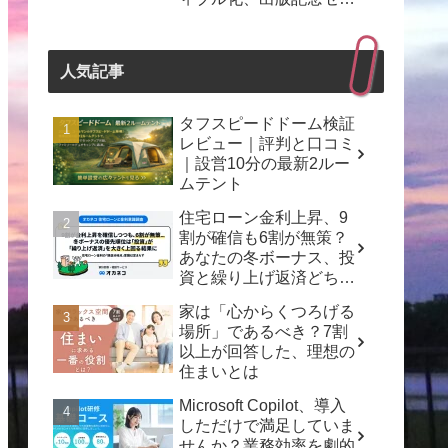
ナーも開催！
人気記事
タフスピードドーム検証
レビュー｜評判と口コミ
｜設営10分の最新2ルー
ムテント
住宅ローン金利上昇、9
割が確信も6割が無策？
あなたの冬ボーナス、投
資と繰り上げ返済どちら
を選ぶ？
家は「心からくつろげる
場所」であるべき？7割
以上が回答した、理想の
住まいとは
Microsoft Copilot、導入
しただけで満足していま
せんか？業務効率を劇的