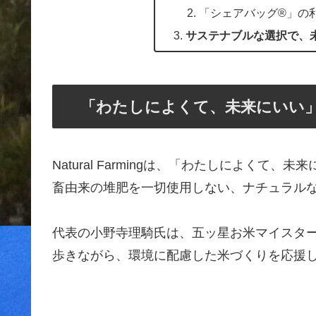
「シェアバッグ®︎」の
サステナブルな選択で、
「わたしによくて、未来にいい」を追求
Natural Farmingは、「わたしによく
畜由来の堆肥を一切使用しない、ナチュラル
代表の小野寺理騎氏は、五ッ星お米マイスタ
歩きながら、環境に配慮した米づくりを応援