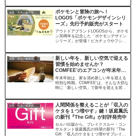
オフになるほか、お得な福袋やバレンタ
イン先取り商品も登場。さらに、ハズレ
ポケモンと冒険の旅へ！
副業・投資の最新情報まとめ
なしの新年運試し企画で、お買い物に使
LOGOS「ポケモンデザインシリ
えるポイントが当たります。新年の始ま
ーズ」先行予約販売がスタート
りを甘いスイーツと共に、お得に彩りま
しょう！
アウトドアブランドLOGOSから、ポケモ
ン30周年を記念した「ポケモンデザイン
シリーズ」が登場！ピカチュウやフシギ
ダネたちがデザインされた全19アイテム
の先行予約販売が、2025年12月22日より
開始されました。この春のアウトドアを
新しい年を、新しい空気で迎える
副業・投資の最新情報まとめ
ポケモンたちと一緒に楽しみましょう。
習慣を始めませんか？
COMFEE’のエアコンが年末年始
特別価格で登場
年末年始は、家を清め新しい年を迎える
特別な時期。COMFEE’は、そんな大切な
時に「新しい空気」で新年を迎える習慣
を提案します。静かな運転が魅力の6畳用
エアコンが、今だけお得な特別価格で手
に入るチャンスです。
人間関係を整えることが「収入の
副業・投資の最新情報まとめ
ケタを１つ増やす」鍵！坂庭鳳氏
の新刊『The Gift』が好評発売中
セルバ出版から、ブレイクスルー・コン
サルタント坂庭鳳氏の待望の新刊『The
Gift 「収入のケタを１つ増やすブレイク