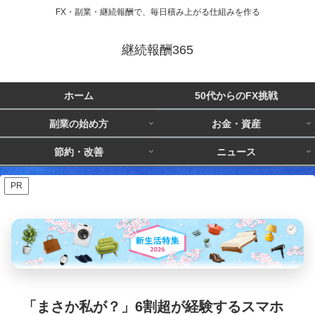
FX・副業・継続報酬で、毎日積み上がる仕組みを作る
継続報酬365
ホーム
50代からのFX挑戦
副業の始め方
お金・資産
節約・改善
ニュース
PR
「まさか私が？」6割超が経験するスマホ