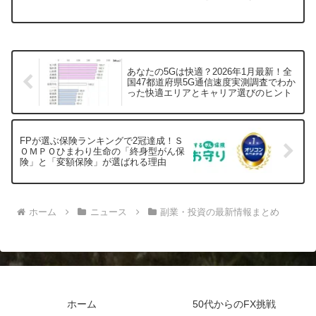
スルー思考」恋愛・親子・人間関係編』
が2026年1月9日にリアル書店で発売され
ました。私たちの悩みの多くは人間関係
に起因すると言われています。本書で
は、人間関係を整えることがなぜ収入の
増加につながるのか、そのメカニズムと
あなたの5Gは快適？2026年1月最新！全
具体的な思考法を、著者自身の経験を交
国47都道府県5G通信速度実測調査でわか
えて深く掘り下げています。ネガティブ
った快適エリアとキャリア選びのヒント
な思い込みを乗り越え、可能性を最大限
に引き出すためのヒントが満載の一冊で
す。
FPが選ぶ保険ランキングで2冠達成！Ｓ
ＯＭＰＯひまわり生命の「終身型がん保
険」と「変額保険」が選ばれる理由
ホーム
ニュース
副業・投資の最新情報まとめ
ホーム
50代からのFX挑戦