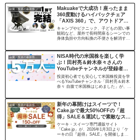
Makuakeで大成功！座ったまま
副業・投資の最新情報まとめ
360度動けるハイバックチェア
「AXIS 360」で、アウトドアを
もっと快適に
キャンプやピクニック、子どもの習い事
観戦など、屋外で長時間座るシーンでの
身体負担や方向転換の不便さを解消す
る、360度回転ハイバックチェア「AXIS
360」がMakuakeに登場。開始わずか4日
で目標金額の469%を達成し、多くのアウ
NISA時代の米国株を楽しく学
副業・投資の最新情報まとめ
トドア愛好家から注目を集めています。
ぶ！田村亮＆鈴木奈々さんの
YouTubeチャンネルが登録者数5
万人を突破
投資初心者でも安心して米国株投資を学
べるYouTubeチャンネル「田村亮＆鈴木
奈々 自腹で米国株はじめました」が、こ
の度チャンネル登録者数5万人を達成しま
した。NISAに関する動画が注目を集める
中、今後も豪華ゲストを招き、資産形成
新年の幕開けはスイーツで！
副業・投資の最新情報まとめ
のヒントを楽しくお届けします。
Cake.jpで最大50%OFFの「超
得」SALE＆運試しで素敵なスタ
ートを！
ケーキ・スイーツ専門通販サイト
「Cake.jp」が、2026年1月3日より「ケ
ーキの日『超得』SALE」を開催しま
す。人気のケーキやスイーツが最大50%