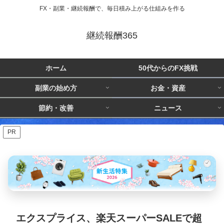
FX・副業・継続報酬で、毎日積み上がる仕組みを作る
継続報酬365
ホーム
50代からのFX挑戦
副業の始め方
お金・資産
節約・改善
ニュース
PR
エクスプライス、楽天スーパーSALEで超