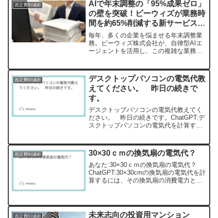
AIで年末調整の「95%成果ゼロ」
固定費削減術
の壁を突破！ビーウィズが業務時
間を約65%削減する新サービスを
リリース
毎年、多くの企業を悩ませる年末調整業
務。ビーウィズ株式会社が、自律型AIエ
ージェントを活用し、この複雑な業務を
抜本的に再設計した「AI年末調整サービ
ス」をリリースしました。従来の「人の
手前提」の業務設計を見直し、AIを前提
デスクトップパソコンの電気代教
固定費削減術
とした新しいアプローチで、対応時間を
えてください。 昨日の続きで
約65%削減する画期的な解決策です。
す。
デスクトップパソコンの電気代教えてく
ださい。 昨日の続きです。ChatGPT:デ
スクトップパソコンの電気代を計算する
には、いくつかの要素を考慮する必要が
あります。具体的には、パソコンの消費
電力、使用時間、電気料金の単価などで
30×30ｃｍの換気扇の電気代？
固定費削減術
す。1.消費電力...
あなた:30×30ｃｍの換気扇の電気代？
ChatGPT:30×30cmの換気扇の電気代を計
算するには、その換気扇の消費電力と使
用時間を考慮する必要があります。一般
的な30×30cm換気扇の消費電力消費電力
はモデルによって異なりますが、一般
的...
未来志向の投資用マンション
固定費削減術