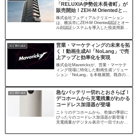
「RELUXIA伊勢佐木長者町」が
販売開始！ZEH-M Orientedとオ
ール顔認証で快適＆エコな暮らし
株式会社フュディアルクリエーション
を実現
は、横浜市にZEH-M Oriented認証とオー
ル顔認証システムを導入した投資用新築
マンション「RELUXIA伊勢佐木長者町」
の販売を2025年11月27日より開始しまし
た。高い環境性能と最新技術が魅力で
営業・マーケティングの未来を拓
固定費削減術
す。
く！動画生成AI「NoLang」で売
上アップと効率化を実現
株式会社Mavericksが、営業・マーケテ
ィング現場に特化した動画生成ソリュー
ション「NoLang」を本格展開。既存のテ
キスト資産を瞬時に動画化し、顧客にパ
ーソナライズされた営業動画で、工数削
減と受注率向上に貢献します。
急なバッテリー切れとおさらば！
固定費削減術
デコホームから充電残量がわかる
コードレス加湿器が登場
ニトリのデコホームから、乾燥の季節に
ぴったりのコードレス加湿器が新登場！
充電残量がデジタル表示で一目でわかる
から、急なバッテリー切れの心配もあり
ません。ナイトライト機能も付いてい
て、お部屋を優しく照らしてくれます