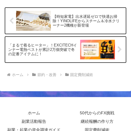
よ。
【時短家電】出水遅延ゼロで快適お掃
除！YINOLIFEからスチーム＆冷水クリ
ーナー2機種が新登場
「まるで着るヒーター」！EXCITECHイ
ンナー電熱ベストが累計2万個突破で冬
の定番アイテムに！
ホーム
節約・改善
固定費削減術
ホーム
50代からのFX挑戦
副業活動報告
継続報酬の作り方
副業・起業の資金調達ガイド
固定費削減術