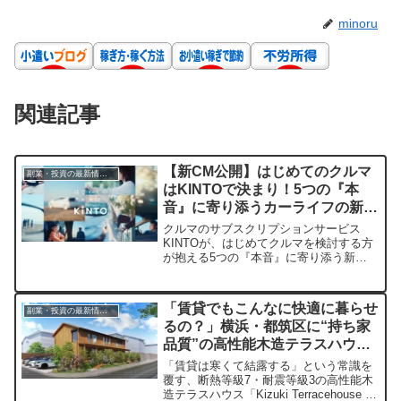
minoru
関連記事
【新CM公開】はじめてのクルマ
副業・投資の最新情報まとめ
はKINTOで決まり！5つの『本
音』に寄り添うカーライフの新し
いカタチ
クルマのサブスクリプションサービス
KINTOが、はじめてクルマを検討する方
が抱える5つの『本音』に寄り添う新
TVCMを2026年1月15日より公開しまし
た。初期費用や保険料、維持費の心配を
解消し、安心で手軽なカーライフを提案
「賃貸でもこんなに快適に暮らせ
副業・投資の最新情報まとめ
するKINTOの魅力をご紹介します。
るの？」横浜・都筑区に“持ち家
品質”の高性能木造テラスハウス
第2弾が誕生！
「賃貸は寒くて結露する」という常識を
覆す、断熱等級7・耐震等級3の高性能木
造テラスハウス「Kizuki Terracehouse 川