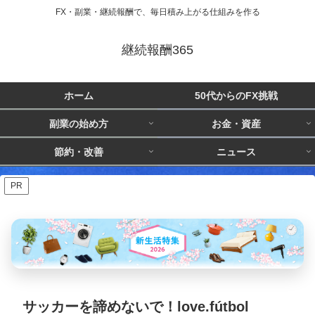
FX・副業・継続報酬で、毎日積み上がる仕組みを作る
継続報酬365
ホーム
50代からのFX挑戦
副業の始め方
お金・資産
節約・改善
ニュース
PR
サッカーを諦めないで！love.fútbol