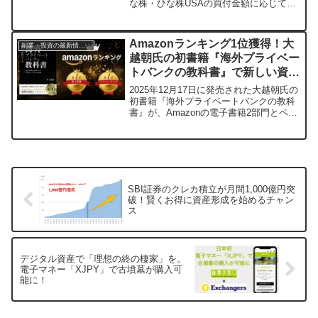
な株・ひな株USAの買付金額に応じて、
投資に役立つポイントや手数料無料クー
ポン、さらに人気キャラクター「シナモ
ロール」のオリジナルグッズなど、選べ
Amazonランキング1位獲得！大
副業・投資の最新情報まとめ
る豪華な福袋がもらえます。最大8万円相
越朝氏の初書籍『海外プライベー
当の福袋が当たるチャンスも！新しい年
トバンクの教科書』で新しい資産
の投資を始めるなら、このお得なキャン
ペーンをぜひ活用してみましょう。
形成の扉を開こう
2025年12月17日に発売された大越朝氏の
初書籍『海外プライベートバンクの教科
書』が、Amazonの電子書籍2部門とペー
パーバック3部門で1位を獲得しました。
富裕層の資産防衛・成長・継承をテーマ
に、海外プライベートバンクの優位性や
EAMの役割を分かりやすく解説してお
り、読者からは高い評価を得ています。
あなたの資産形成の未来を考える一冊と
SBI証券のクレカ積立が月間1,000億円突
なるでしょう。
破！賢くお得に資産形成を始めるチャン
ス
デジタル資産で「理想の終の棲家」を。
電子マネー「XJPY」で古墳墓が購入可
能に！