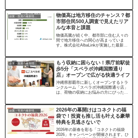
和台」が横浜市都筑区に完成しました。
無垢材と自然素材に包まれ、健康的でサ
ステナブルな暮らしを賃貸で実現。光熱
物価高は地方移住のチャンス？都
副業・投資の最新情報まとめ
費を抑えながら、心豊かな毎日を送れる
市部住民500人調査で見えたリア
新しい選択肢です。1月31日より内覧が
ルな本音と課題
開始されます。
物価高騰が続く中、都市部に住む人々の
間で地方移住への関心が高まっていま
す。株式会社AlbaLinkが実施した最新調
査から、地方移住を考えるきっかけや、
住居費が半額になった場合の検討意向、
そして移住に立ちはだかる具体的なハー
もう収納に困らない！県庁前駅徒
副業・投資の最新情報まとめ
ドルについて深掘りします。あなたの移
歩5分「スペラボ沖縄国際通り
住検討を後押しするヒントが見つかるか
店」オープンで広がる快適ライフ
もしれません。
沖縄県那覇市に新しくオープンするトラ
ンクルーム「スペラボ沖縄国際通り店」
は、荷物の収納にお悩みの方にぴったり
のサービスです。整理収納アドバイザー
監修の清潔で安心な空間で、あなたの暮
らしをもっと快適にする方法をご紹介し
2026年の幕開けはコネクトの福
副業・投資の最新情報まとめ
ます。
袋で！投資も推し活も叶える豪華
特典を見逃さないで
2026年の新春を彩る「コネクトの福袋
2026」キャンペーンが開催されます。ひ