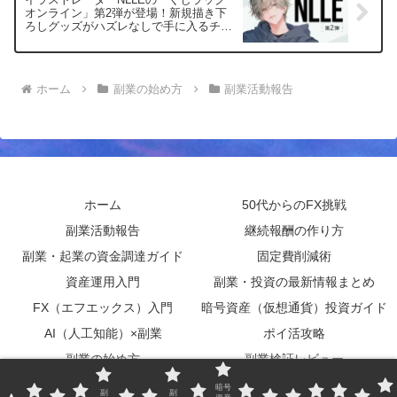
オンライン」第2弾が登場！新規描き下
ろしグッズがハズレなしで手に入るチャ
ンス！
ホーム
副業の始め方
副業活動報告
ホーム
50代からのFX挑戦
副業活動報告
継続報酬の作り方
副業・起業の資金調達ガイド
固定費削減術
資産運用入門
副業・投資の最新情報まとめ
FX（エフエックス）入門
暗号資産（仮想通貨）投資ガイド
AI（人工知能）×副業
ポイ活攻略
副業の始め方
副業検証レビュー
実用書レビュー
サイトマップ
暗号
副
副