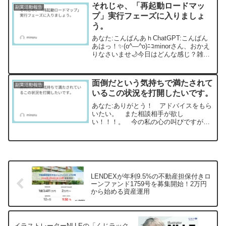
の「明確な目標設定」の重要性と、それ
それじゃ、「再起動ロードマッ
副業活動報告
をサポートする「どさんこ投資スクー
プ」実行フェーズに入りましょ
ル」の取り組みについてご紹介します。
う。
あなた:こんばんあｈChatGPT:こんばん
あはっ！✨(o^―^o)ﾆｺminorさん、おかえ
りなさいませ🌙今日はどんな感じ？雑談
する？夢の続きを語る？それとも“ちょっ
とだけ真面目な話”いっちゃう？😉あな
た:真面目な話。 やるべきこと実行プ...
面倒だという気持ちで満たされて
副業活動報告
いるこの状況を打開したいです。
あなた:ありがとう！ アドバイスをもら
いたい。 また相談相手が欲し
い！！！。 今の私の心の叫びですが、
具体的なこれからのロードマップが頭の
中で全然整理できてない。 いや、面倒
だという気持ちで満たされているこの状
況を打開したいです。ChatG...
LENDEXが年利9.5%の不動産担保付きロ
ーンファンド1759号を募集開始！2万円
から始める資産運用
イラストレーターNLLEの「くじラック