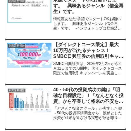
副業活動報告
が訪れています。
す。 興味あるジャンル（借金再
生）です。
情報源あなた:承認でスタートOKお願い
します。 興味あるジャンル（借金再
生）です。 インフォトップは登録済み
です。 インフォカートもです。
ChatGPT:素晴らしい返答、ありがとうご
ざいます！それでは早速、借金再生ジャ
【ダイレクトコース限定】最大
副業活動報告
ンルに合った継続報酬型...
10万円が当たるチャンス！
SMBC日興証券の信用取引キャン
ペーンを見逃すな
SMBC日興証券は、2026年2月2日から3
月31日までの期間中、ダイレクトコース
限定で信用取引キャンペーンを実施して
います。期間中の信用建玉金額に応じ
て、抽選で150名に最大100,000円がプレ
ゼントされるこの機会に、信用取引を始
40～50代の投資成功の鍵は「明
副業活動報告
めてみませんか？新規口座開設者には抽
確な目標設定」！「なんとなく投
選口数5倍の特典も用意されています。
資」から卒業して将来の不安を安
心に変えるヒント
「どさんこ投資スクール」が実施した40
～50代の投資事情調査から、漠然とした
投資が成果を遠ざける実態が浮き彫りに
なりました。老後資金への不安を解消
し、納得のいく資産形成を実現するため