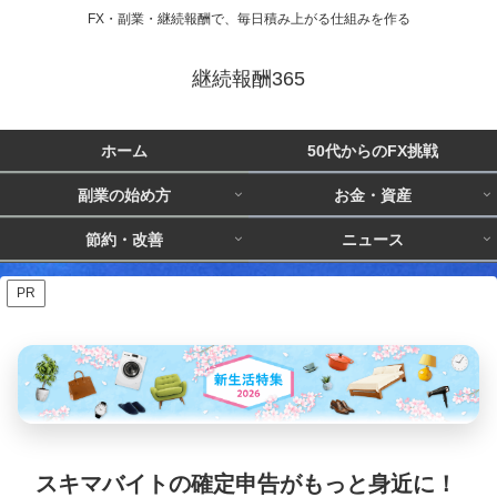
FX・副業・継続報酬で、毎日積み上がる仕組みを作る
継続報酬365
ホーム
50代からのFX挑戦
副業の始め方
お金・資産
節約・改善
ニュース
PR
スキマバイトの確定申告がもっと身近に！