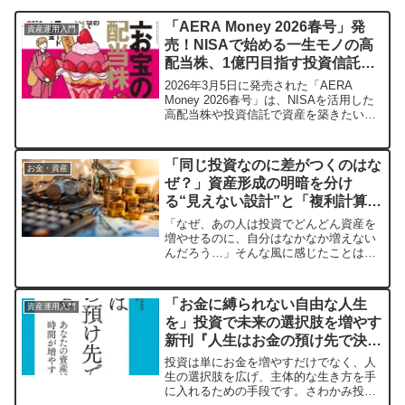
「AERA Money 2026春号」発
資産運用入門
売！NISAで始める一生モノの高
配当株、1億円目指す投資信託ま
で、あなたの資産形成を応援！
2026年3月5日に発売された「AERA
Money 2026春号」は、NISAを活用した
高配当株や投資信託で資産を築きたい方
へ、具体的な銘柄リストやシミュレーシ
ョン結果を多数掲載。葉加瀬太郎さん、
高須克弥さん、藤田晋さんら著名人の貴
「同じ投資なのに差がつくのはな
お金・資産
重なインタビューも満載で、あなたのマ
ぜ？」資産形成の明暗を分け
ネーライフを豊かにする一冊です。
る“見えない設計”と「複利計算シ
ミュレーション」の活用法
「なぜ、あの人は投資でどんどん資産を
増やせるのに、自分はなかなか増えない
んだろう…」そんな風に感じたことはあ
りませんか？実は、その差は運や銘柄選
びではなく、「設計」にあるかもしれま
せん。この記事では、資産形成の鍵とな
「お金に縛られない自由な人生
資産運用入門
る複利の力を最大限に活かすための「複
を」投資で未来の選択肢を増やす
利計算シミュレーション」の重要性とそ
新刊『人生はお金の預け先で決ま
の活用方法を、初心者の方にもわかりや
すく解説します。
る』
投資は単にお金を増やすだけでなく、人
生の選択肢を広げ、主体的な生き方を手
に入れるための手段です。さわかみ投信