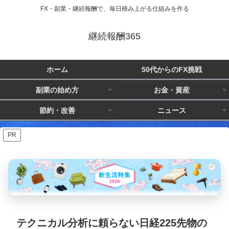
FX・副業・継続報酬で、毎日積み上がる仕組みを作る
継続報酬365
ホーム
50代からのFX挑戦
副業の始め方
お金・資産
節約・改善
ニュース
PR
テクニカル分析に頼らない日経225先物の