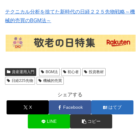
テクニカル分析を捨てた新時代の日経２２５先物戦略～機
械的売買のBGM法～
資産運用入門
BGM法
初心者
投資教材
日経225先物
機械的売買
シェアする
X
Facebook
はてブ
LINE
コピー