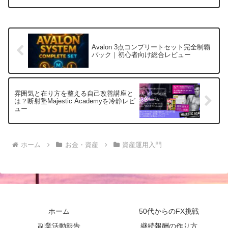
土台にした新しい資産形成の考え方を提
案します。今ある豊かさに気づき、自分
らしい自由な人生を手に入れるためのヒ
ントをご紹介します。
Avalon 3点コンプリートセット完全制覇
パック｜初心者向け総合レビュー
雰囲気と在り方を整える自己改善講座と
は？断射塾Majestic Academyを冷静レビ
ュー
ホーム
お金・資産
資産運用入門
ホーム
50代からのFX挑戦
副業活動報告
継続報酬の作り方