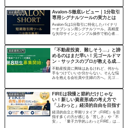
の熊谷幹樹氏が執筆した新刊『人生はお
金の預け先で決まる』が、お金との向き
合い方をわかりやすく解説します。
Avalon-S徹底レビュー｜1分取引
資産運用入門
専用シグナルツールの実力とは
Avalon-Sは1分取引に特化したバイナリ
ーオプション用シグナルツール。高精度
な矢印サインとシンプル操作で初心者に
も使いやすく、最大4.95万円の高額アフ
ィリエイト報酬も狙える注目商品を詳し
く解説します。
「不動産投資、難しそう…」と諦
資産運用入門
めるのはまだ早い！元ゴールドマ
ン・サックスのプロが教える成功
の秘訣
不動産投資に興味はあるけれど、何から
手をつけていいか分からない。そんな悩
みを抱える会社員や主婦の方へ。元ゴー
ルドマン・サックスの小原正徳氏が主宰
する「不動産アカデミー本講座」第8期が
募集を開始しました。累計500人以上の
FIREは我慢と節約だけじゃな
資産運用入門
受講生が学んだ実践的なノウハウで、あ
い！新しい資産形成の考え方で
なたも資産形成の道を歩み始めません
「ふわっと」経済的自由を目指す
か？
経済的自立と早期リタイア（FIRE）を目
指す多くの方が感じる「苦しさ」や「不
安」。「量子力学的ふわっとFIRE」は、
無理な節約や我慢ではなく、心地よさを