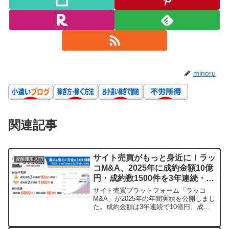
minoru
関連記事
サイト売買がもっと身近に！ラッ
資産運用入門
コM&A、2025年に成約金額10億
円・成約数1500件を3年連続・2
年連続で突破！
サイト売買プラットフォーム「ラッコ
M&A」が2025年の年間実績を公開しまし
た。成約金額は3年連続で10億円、成約
数は2年連続で1500件を超え、累計実績
も大きく更新。個人の資産流動化を後押