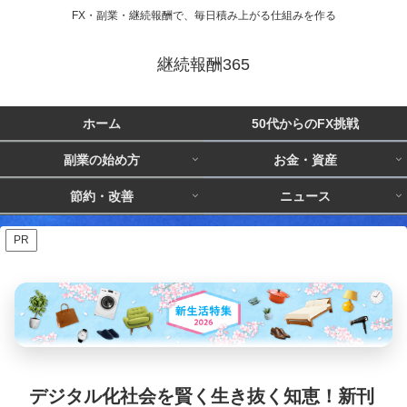
FX・副業・継続報酬で、毎日積み上がる仕組みを作る
継続報酬365
ホーム
50代からのFX挑戦
副業の始め方
お金・資産
節約・改善
ニュース
PR
デジタル化社会を賢く生き抜く知恵！新刊