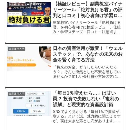
しする安心の取引環境と、進化するAI機
【検証レビュー】副業教室バイナ
副業検証レビュー
能の全貌に迫ります。
リーツール「絶対負ける君」の評
判と口コミ｜初心者向け学習ロー
ドマップ解説
副業教室バイナリーツール「絶対負ける
君」を初心者向けに検証レビュー。仕組
み・学習ステップ・口コミ・注意点まで
図解でわかりやすく解説します。
日本の資産運用が激変！「ウェル
資産運用入門
ステック」で、あなたの未来のお
金を賢く育てる方法
「将来のお金、どうしたらいいんだろ
う？」そんな漠然とした不安を感じてい
ませんか？忙しい会社員や主婦の方にと
って、資産運用は難しそう、時間がな
い、と諦めてしまいがちかもしれませ
ん。でも、ご安心ください。今、最新テ
「毎日1％増えたら…」は甘い
資産運用入門
クノロジー「ウェルステック」が、私た
罠？ 投資で失敗しない「複利の
ちの資産運用を大きく変えようとしてい
誤解」と現実的な資産設計術
ます。この記事では、ウェルステックが
どんなもので、なぜ今注目されているの
SNSでよく見かける「毎日1％で資産が
か、そして初心者でも安心して賢く活用
増える」という話。魅力的に聞こえます
できる具体的な方法を、わかりやすくご
が、実は大きな落とし穴があります。複
紹介します。
利の本当の力を理解し、現実的な資産設