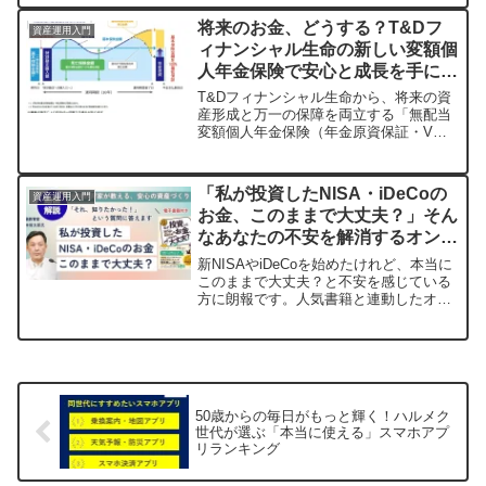
計をするための「複利計算シミュレーシ
ョン」の使い方を、会社員や主婦の目線
将来のお金、どうする？T&Dフ
資産運用入門
でわかりやすく解説します。
ィナンシャル生命の新しい変額個
人年金保険で安心と成長を手に入
れよう！
T&Dフィナンシャル生命から、将来の資
産形成と万一の保障を両立する「無配当
変額個人年金保険（年金原資保証・V
型）」が2026年2月より販売開始されま
す。シンプルな商品設計で、年金原資が
一時払保険料相当額として最低保証さ
「私が投資したNISA・iDeCoの
資産運用入門
れ、運用成果による増加の可能性も期待
お金、このままで大丈夫？」そん
できます。
なあなたの不安を解消するオンラ
イン講座が登場！
新NISAやiDeCoを始めたけれど、本当に
このままで大丈夫？と不安を感じている
方に朗報です。人気書籍と連動したオン
デマンド講座『動画で学ぶ、私が投資し
たNISA・iDeCoのお金、このままで大丈
夫？』が2026年4月21日（火）より配信
開始されました。この講座では、金融教
育家である塚本俊太郎氏が、投資の基礎
から「出口戦略」まで、多くの人が抱え
50歳からの毎日がもっと輝く！ハルメク
るリアルな疑問にわかりやすく答えてく
世代が選ぶ「本当に使える」スマホアプ
れます。
リランキング