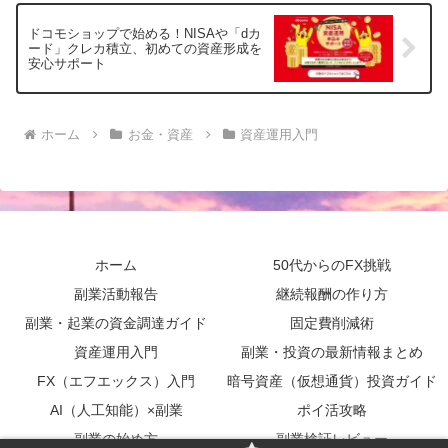
ドコモショップで始める！NISAや「dカ
ード」クレカ積立、初めての資産形成を
安心サポート
ホーム
お金・資産
資産運用入門
ホーム
50代からのFX挑戦
副業活動報告
継続報酬の作り方
副業・起業の資金調達ガイド
固定費削減術
資産運用入門
副業・投資の最新情報まとめ
FX（エフエックス）入門
暗号資産（仮想通貨）投資ガイド
AI（人工知能）×副業
ポイ活攻略
副業の始め方
副業検証レビュー