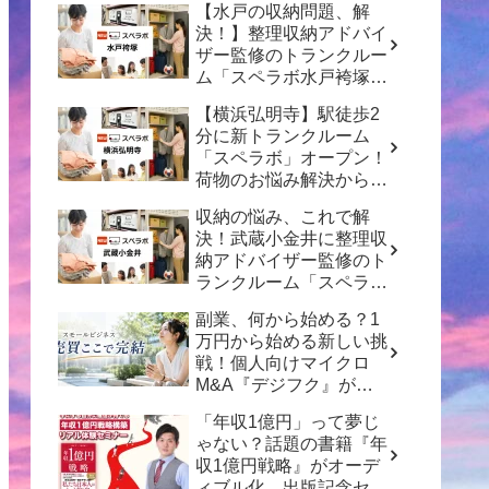
【水戸の収納問題、解
決！】整理収納アドバイ
ザー監修のトランクルー
ム「スペラボ水戸袴塚
店」がオープン！
【横浜弘明寺】駅徒歩2
分に新トランクルーム
「スペラボ」オープン！
荷物のお悩み解決から賢
い資産形成のヒントまで
収納の悩み、これで解
決！武蔵小金井に整理収
納アドバイザー監修のト
ランクルーム「スペラ
ボ」がオープン
副業、何から始める？1
万円から始める新しい挑
戦！個人向けマイクロ
M&A『デジフク』が正
式オープン
「年収1億円」って夢じ
ゃない？話題の書籍『年
収1億円戦略』がオーデ
ィブル化、出版記念セミ