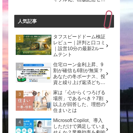
ナーも開催！
人気記事
タフスピードドーム検証
レビュー｜評判と口コミ
｜設営10分の最新2ルー
ムテント
住宅ローン金利上昇、9
割が確信も6割が無策？
あなたの冬ボーナス、投
資と繰り上げ返済どちら
を選ぶ？
家は「心からくつろげる
場所」であるべき？7割
以上が回答した、理想の
住まいとは
Microsoft Copilot、導入
しただけで満足していま
せんか？業務効率を劇的