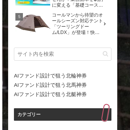
に変える「基礎コース」
で「動くDX」を実現し
コールマンから待望のオ
よう！
ールシーズン対応テント
「ツーリングドー
ム/LDX」が登場！快適
なキャンプを一年中楽し
もう
AIファンド設計で狙う北輪神券
AIファンド設計で狙う北馬神券
AIファンド設計で狙う北艇神券
カテゴリー