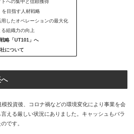
ェクトへの集中と信頼獲得
.1」を目指す人材戦略
を活用したオペレーションの最大化
による組織力の向上
略「UT101」へ
社について
長へ
大規模投資後、コロナ禍などの環境変化により事業を会
も言える厳しい状況にありました。キャッシュもバラ
たのです。