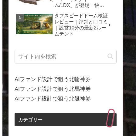
ム/LDX」が登場！快適
なキャンプを一年中楽し
タフスピードドーム検証
もう
レビュー｜評判と口コミ
｜設営10分の最新2ルー
ムテント
AIファンド設計で狙う北輪神券
AIファンド設計で狙う北馬神券
AIファンド設計で狙う北艇神券
カテゴリー