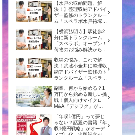
【水戸の収納問題、解
決！】整理収納アドバイ
ザー監修のトランクルー
ム「スペラボ水戸袴塚
店」がオープン！
【横浜弘明寺】駅徒歩2
分に新トランクルーム
「スペラボ」オープン！
荷物のお悩み解決から賢
い資産形成のヒントまで
収納の悩み、これで解
決！武蔵小金井に整理収
納アドバイザー監修のト
ランクルーム「スペラ
ボ」がオープン
副業、何から始める？1
万円から始める新しい挑
戦！個人向けマイクロ
M&A『デジフク』が正
式オープン
「年収1億円」って夢じ
ゃない？話題の書籍『年
収1億円戦略』がオーデ
ィブル化、出版記念セミ