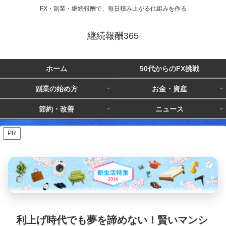
FX・副業・継続報酬で、毎日積み上がる仕組みを作る
継続報酬365
ホーム
50代からのFX挑戦
副業の始め方
お金・資産
節約・改善
ニュース
PR
利上げ時代でも夢を諦めない！賢いマンシ