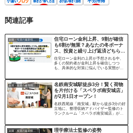
関連記事
住宅ローン金利上昇、9割が確信
副業・投資の最新情報まとめ
も6割が無策？あなたの冬ボーナ
ス、投資と繰り上げ返済どちらを
選ぶ？
住宅ローン金利の上昇が予想される中、
多くの契約者が金利上昇を確信しつつ
も、具体的な対策に悩んでいる実態が明
らかになりました。冬のボーナスや余剰
資金の使い道として「投資」が「繰り上
げ返済」を大きく上回る一方で、金利の
名鉄南安城駅徒歩3分！賢く荷物
副業・投資の最新情報まとめ
「損益分岐点」に関する意識は定まって
を片付ける「スペラボ南安城店」
いないようです。この調査結果から、金
が2月1日オープン！
利変動リスクへの認識と実際の行動との
間に存在するギャップと、その背景にあ
名鉄西尾線「南安城」駅から徒歩3分の好
る「次の一手」の難しさを探ります。
立地に、整理収納アドバイザー監修のト
ランクルーム「スペラボ南安城店」が
2026年2月1日にオープンします。オープ
ニングキャンペーンとして特別割引賃料
も実施され、非接触・非対面での利用や
理学療法士監修の姿勢
副業・投資の最新情報まとめ
最短1時間で契約・利用開始できる手軽さ