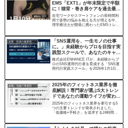
EMS「EXT1」が年末限定で半額
が魅力です。大切な荷物を安心して預け
に！猫背・巻き肩ケアを過去最安
られるダブルセキュリティーと清潔な環
境も提供されます。
値で手に入れるチャンス
在宅ワークやスマートフォンの長時間利
用で姿勢の悩みを抱える方が増える中、
理学療法士が開発に携わったEMSトレー
ニングデバイス「EXT1」が、年末限定で
半額の7,490円（税込）となるセールを実
施します。1日10分の手軽なケアで、猫
「SNS運用を、一生モノの仕事
副業・投資の最新情報まとめ
背や巻き肩といった姿勢不良にアプロー
に。」未経験からプロを目指す実
チし、美しい姿勢へのサポートが期待で
践型スクールで、あなたのキャリ
きます。
アを劇的に変えませんか？
株式会社ENHANCE ITが、未経験からプ
ロのSNS運用代行者を育成する「SNS運
用代行実践スクール」を2026年1月1日に
開校しました。企業の売上貢献に直結す
る戦略的な運用スキルを身につけ、場所
にとらわれない新しい働き方を実現した
2025年のフィットネス業界を徹
副業・投資の最新情報まとめ
い方のために、オンライン個別相談・説
底解説！専門家が選ぶ5大トレン
明会の予約受付を開始しています。
ドであなたの運動ライフが変わる
かも？
2025年のフィットネス業界を牽引する5
つの主要トレンドが発表されました。
「低価格×手軽さ」を追求する24時間ジ
ムの再加速から、ピラティスの文化化、
筋トレの日常化、そしてHYROXやピック
ルボールといった新しいスポーツの波ま