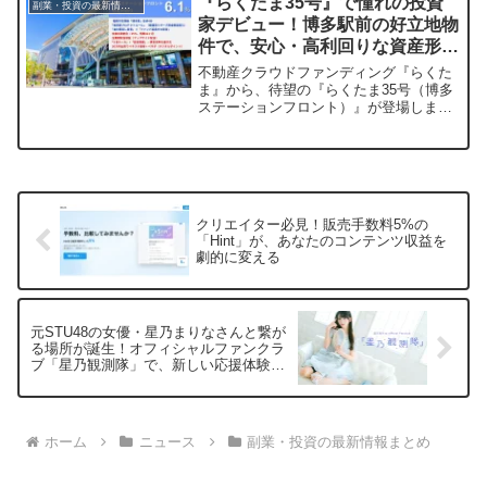
『らくたま35号』で憧れの投資
副業・投資の最新情報まとめ
で、あなたの健康と運動習慣を豊かにす
家デビュー！博多駅前の好立地物
るヒントが満載です。
件で、安心・高利回りな資産形成
を始めませんか？
不動産クラウドファンディング『らくた
ま』から、待望の『らくたま35号（博多
ステーションフロント）』が登場しまし
た！全期間配当保証や翌日償還、優先劣
後システムといった充実の機能で、これ
まで投資に踏み出せなかった方も安心し
て始められます。博多駅徒歩4分の好立地
物件で、賢く資産を増やしましょう。
クリエイター必見！販売手数料5%の
「Hint」が、あなたのコンテンツ収益を
劇的に変える
元STU48の女優・星乃まりなさんと繋が
る場所が誕生！オフィシャルファンクラ
ブ「星乃観測隊」で、新しい応援体験を
始めませんか？
ホーム
ニュース
副業・投資の最新情報まとめ