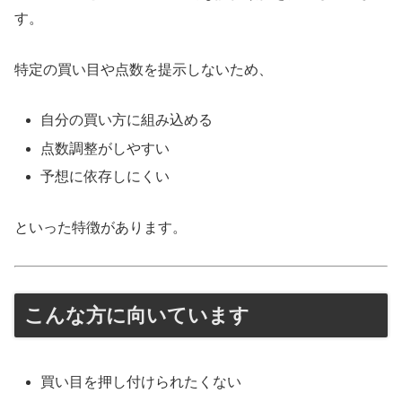
す。
特定の買い目や点数を提示しないため、
自分の買い方に組み込める
点数調整がしやすい
予想に依存しにくい
といった特徴があります。
こんな方に向いています
買い目を押し付けられたくない