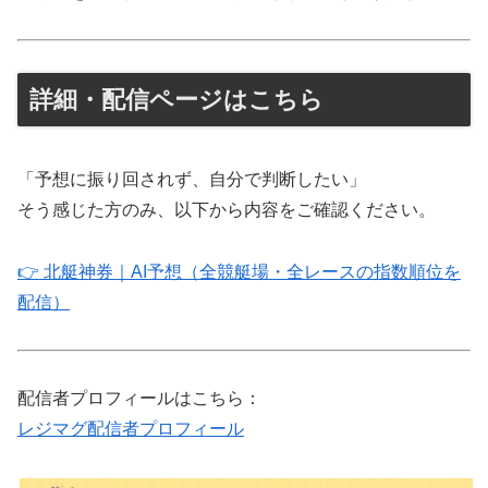
詳細・配信ページはこちら
「予想に振り回されず、自分で判断したい」
そう感じた方のみ、以下から内容をご確認ください。
👉 北艇神券｜AI予想（全競艇場・全レースの指数順位を
配信）
配信者プロフィールはこちら：
レジマグ配信者プロフィール