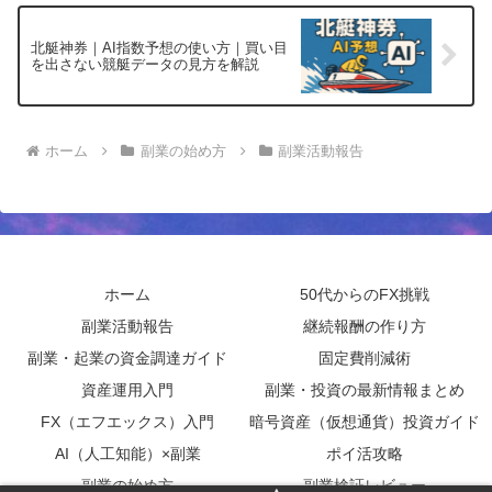
北艇神券｜AI指数予想の使い方｜買い目
を出さない競艇データの見方を解説
ホーム
副業の始め方
副業活動報告
ホーム
50代からのFX挑戦
副業活動報告
継続報酬の作り方
副業・起業の資金調達ガイド
固定費削減術
資産運用入門
副業・投資の最新情報まとめ
FX（エフエックス）入門
暗号資産（仮想通貨）投資ガイド
AI（人工知能）×副業
ポイ活攻略
副業の始め方
副業検証レビュー