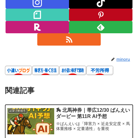
minoru
関連記事
🏇 北馬神券｜帯広12/30 ばんえい
副業活動報告
ダービー 第11R AI予想
※ばんえいは「障害力 × 近走安定度 × 馬
体重推移 × 定量適性」を重視