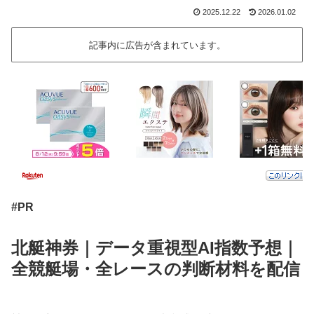
2025.12.22
2026.01.02
記事内に広告が含まれています。
#PR
北艇神券｜データ重視型AI指数予想｜
全競艇場・全レースの判断材料を配信