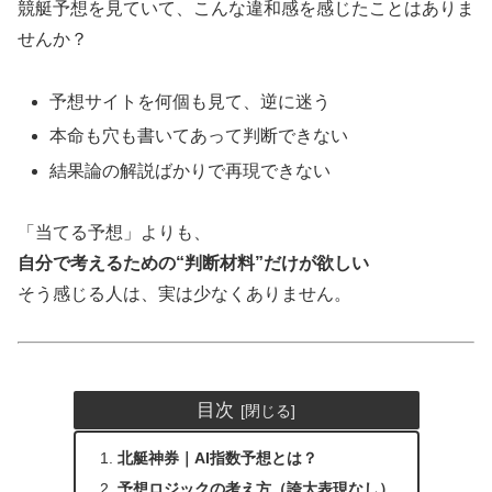
競艇予想を見ていて、こんな違和感を感じたことはありま
せんか？
予想サイトを何個も見て、逆に迷う
本命も穴も書いてあって判断できない
結果論の解説ばかりで再現できない
「当てる予想」よりも、
自分で考えるための“判断材料”だけが欲しい
そう感じる人は、実は少なくありません。
目次
北艇神券｜AI指数予想とは？
予想ロジックの考え方（誇大表現なし）