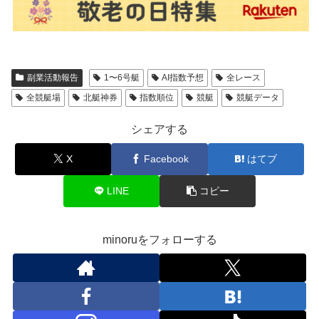
副業活動報告
1〜6号艇
AI指数予想
全レース
全競艇場
北艇神券
指数順位
競艇
競艇データ
シェアする
X
Facebook
はてブ
LINE
コピー
minoruをフォローする