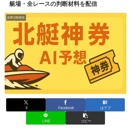
艇場・全レースの判断材料を配信
副業活動報告
X
Facebook
はてブ
LINE
コピー