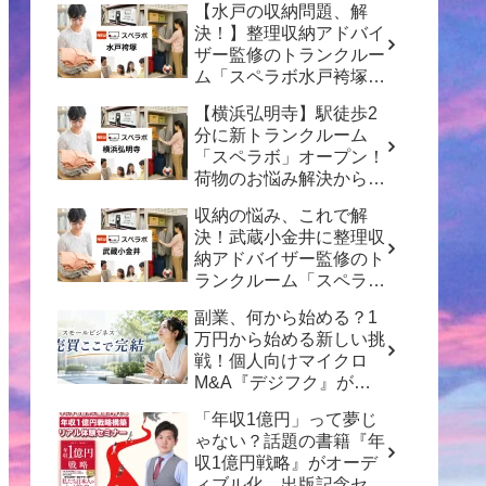
【水戸の収納問題、解
決！】整理収納アドバイ
ザー監修のトランクルー
ム「スペラボ水戸袴塚
店」がオープン！
【横浜弘明寺】駅徒歩2
分に新トランクルーム
「スペラボ」オープン！
荷物のお悩み解決から賢
い資産形成のヒントまで
収納の悩み、これで解
決！武蔵小金井に整理収
納アドバイザー監修のト
ランクルーム「スペラ
ボ」がオープン
副業、何から始める？1
万円から始める新しい挑
戦！個人向けマイクロ
M&A『デジフク』が正
式オープン
「年収1億円」って夢じ
ゃない？話題の書籍『年
収1億円戦略』がオーデ
ィブル化、出版記念セミ