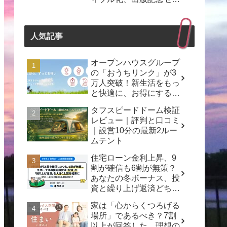
ナーも開催！
人気記事
オープンハウスグループ
の「おうちリンク」が3
万人突破！新生活をもっ
と快適に、お得にする秘
訣とは？
タフスピードドーム検証
レビュー｜評判と口コミ
｜設営10分の最新2ルー
ムテント
住宅ローン金利上昇、9
割が確信も6割が無策？
あなたの冬ボーナス、投
資と繰り上げ返済どちら
を選ぶ？
家は「心からくつろげる
場所」であるべき？7割
以上が回答した、理想の