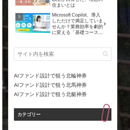
住まいとは
Microsoft Copilot、導入
しただけで満足していま
せんか？業務効率を劇的
に変える「基礎コース」
で「動くDX」を実現し
よう！
AIファンド設計で狙う北輪神券
AIファンド設計で狙う北馬神券
AIファンド設計で狙う北艇神券
カテゴリー