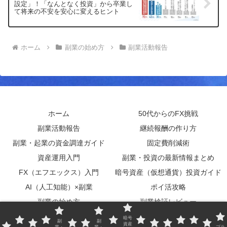
設定」！「なんとなく投資」から卒業し
て将来の不安を安心に変えるヒント
ホーム
副業の始め方
副業活動報告
ホーム
50代からのFX挑戦
副業活動報告
継続報酬の作り方
副業・起業の資金調達ガイド
固定費削減術
資産運用入門
副業・投資の最新情報まとめ
FX（エフエックス）入門
暗号資産（仮想通貨）投資ガイド
AI（人工知能）×副業
ポイ活攻略
副業の始め方
副業検証レビュー
実用書レビュー
サイトマップ
暗号
副
副
資産