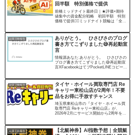
回半額 特別価格で提供
前橋ミッドナイト最終日｜★評価×期待
値集中の資金配分戦略 初回半額 特別
価格で提供🚴‍♂️ミッドナイト競輪は「全レ
ース均等買い」では勝てません。本記事
は、✔ レースごとの期待値を★で数値化
✔ 勝負度に応じて資金配分を変える✔ 的
ありがとう。 ひさびさのプログ
副業活動報告
中率・回収率...
書き方てこずりました😅再起動宣
言
情報源あなた:ありがとう。 ひさびさの
プログ書き方てこずりました😅再起動宣
言XFacebookはてブPocketLINEコピー
2025.07.26ご無沙汰しておりました。あ
まりにも成果がなく・・・再度「気持ち
のリセット」を行いました。「目標...
タイヤ・ホイール買取専門店 Re
副業活動報告
キャリー東松山店が2周年！不要
品をお得に手放すチャンス
埼玉県東松山市の『タイヤ・ホイール買
取専門店 Reキャリー東松山店』が、
2026年2月にサービス開始から2周年を迎
えました。最短5分のスピード査定や即現
金化、高価買取が魅力で、地元東松山だ
けでなく熊谷や川越からも多くの利用者
【北艇神券】AI指数予想｜全競艇
副業活動報告
が訪れています。