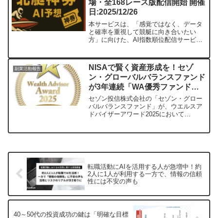
場・全168レース版配信開始 開催
日:2025/12/26
本サービスは、「感覚ではなく、データ
と確率を重視して競艇に向き合いたい
方」に向けた、AI指数順位配信サービス
です。
NISAで賢く資産形成を！セゾ
副業活動報告
ン・グローバルバランスファンド
が3年連続「WA優秀ファンド
賞」を受賞
セゾン投信株式会社の「セゾン・グロー
バルバランスファンド」が、ウエルスア
ドバイザーアワード2025において
「“NISA 成長投資枠”WA優秀ファンド
賞」を3年連続で受賞しました。このファ
ンドは、世界各国の株式と債券に分散投
資し、NISAの成長投資枠とつみたて投資
枠の両方で利用できるため、長期的な資
産形成を目指す方におすすめです。
転職活動にAIを活用する人が急増中！約
2人に1人が利用する一方で、情報の信頼
性には不安の声も
40～50代の投資成功の鍵は「明確な目標