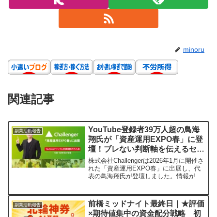
minoru
関連記事
YouTube登録者39万人超の鳥海
副業活動報告
翔氏が「資産運用EXPO春」に登
壇！ブレない判断軸を伝えるセミ
ナーで来場者に寄り添う
株式会社Challengerは2026年1月に開催さ
れた「資産運用EXPO春」に出展し、代
表の鳥海翔氏が登壇しました。情報が溢
れる現代で「騙されない」ための資産運
用の考え方や、老後の生活に困らないた
めの実践的なポイントが解説され、多く
前橋ミッドナイト最終日｜★評価
副業活動報告
の来場者が資産形成への一歩を踏み出す
×期待値集中の資金配分戦略 初
きっかけを得ました。