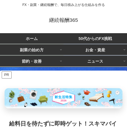
FX・副業・継続報酬で、毎日積み上がる仕組みを作る
継続報酬365
ホーム
50代からのFX挑戦
副業の始め方
お金・資産
節約・改善
ニュース
PR
給料日を待たずに即時ゲット！スキマバイ