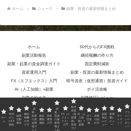
ホーム
ニュース
副業・投資の最新情報まとめ
ホーム
50代からのFX挑戦
副業活動報告
継続報酬の作り方
副業・起業の資金調達ガイド
固定費削減術
資産運用入門
副業・投資の最新情報まとめ
FX（エフエックス）入門
暗号資産（仮想通貨）投資ガイド
AI（人工知能）×副業
ポイ活攻略
副業の始め方
副業検証レビュー
実用書レビュー
サイトマップ
暗号
副
副
資産
業・
業・
プラ
プライバシーポリシー
50代
継続
FX（エ
（仮
AI（人
副業
実用
副業
起業
固定
資産
投資
ポイ
副業
サイ
イバ
ホー
から
報酬
フエッ
想通
工知
検証
書レ
活動
の資
費削
運用
の最
活攻
の始
トマ
シー
ム
のFX
の作
クス）
貨）
能）×
レビ
ビュ
報告
金調
減術
入門
新情
略
め方
ップ
ポリ
© 2026 Blog Guide All Rights Reserved.
挑戦
り方
入門
投資
副業
ュー
ー
達ガ
報ま
シー
ガイ
イド
とめ