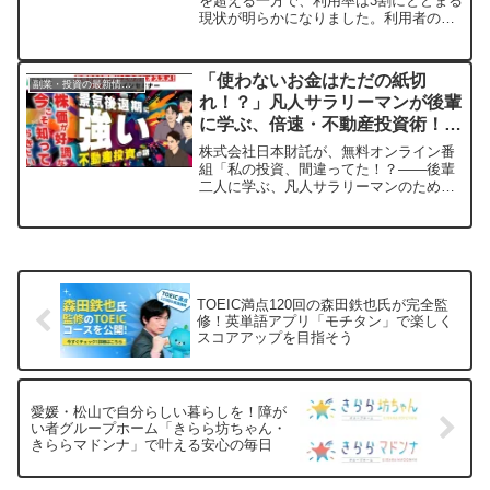
ント
を超える一方で、利用率は3割にとどまる
現状が明らかになりました。利用者の多
くが「資産が増えた」と満足しているに
もかかわらず、なぜ「知っているのに利
用していない」人が多いのでしょうか？
「使わないお金はただの紙切
副業・投資の最新情報まとめ
本記事では、最新の調査結果からその理
れ！？」凡人サラリーマンが後輩
由を探り、NISAを始めるための一歩を踏
に学ぶ、倍速・不動産投資術！無
み出すヒントをお届けします。
料オンライン番組で期間限定公開
株式会社日本財託が、無料オンライン番
組「私の投資、間違ってた！？――後輩
二人に学ぶ、凡人サラリーマンのための
『倍速不動産投資術』」を期間限定で配
信します。FIRE投資家と3名のサラリー
マン投資家が、株価好調な今だからこそ
知りたい資産形成法について対談。1月
25日までの限定配信で、忙しい方や自己
資金に不安がある方にも役立つ実践的な
TOEIC満点120回の森田鉄也氏が完全監
ノウハウが満載です。
修！英単語アプリ「モチタン」で楽しく
スコアアップを目指そう
愛媛・松山で自分らしい暮らしを！障が
い者グループホーム「きらら坊ちゃん・
きららマドンナ」で叶える安心の毎日