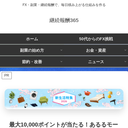
FX・副業・継続報酬で、毎日積み上がる仕組みを作る
継続報酬365
ホーム
50代からのFX挑戦
副業の始め方
お金・資産
節約・改善
ニュース
PR
最大10,000ポイントが当たる！あるるモー