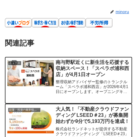
minoru
関連記事
南与野駅近くに新生活を応援する
ニュース
収納スペース！「スペラボ浦和西
店」が4月1日オープン
整理収納アドバイザー監修のトランクル
ーム「スペラボ浦和西店」が2026年4月1
日にオープンします。オープニングキャ
ンペーンで特別割引賃料が適用され、個
人・法人問わず利用可能。非接触での契
約や最短1時間での利用開始、安心のセキ
大人気！「不動産クラウドファン
副業・投資の最新情報まとめ
ュリティ体制が魅力です。物の収納にお
ディング LSEED＃23」が募集開
困りの方は、ぜひチェックしてみてくだ
始わずか9分で5,193万円を達成！
さい。
株式会社ランドネットが提供する不動産
クラウドファンディング「LSEED＃23」