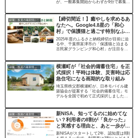
が、一般募集開始からわずか9分で募集総
額5,193万円を達成しました。長年の実績
と安定した運用で注目を集めるLSEEDの
魅力と、次期ファンドへの期待をお伝え
【締切間近！】癒やしを求めるあ
副業・投資の最新情報まとめ
します。
なたへ。Google4.8星の「和心
村」で保護猫と過ごす特別なふる
さと納税体験
2025年度のふるさと納税締切が目前に迫
る中、千葉県富津市の「保護猫と泊まる
古民家グランピング和心村」が注目を集
めています。単なる返礼品ではない、心
に残る"体験型"の癒やしを、この機会に
ぜひ。
横瀬町が「社会的備蓄住宅」を正
副業・投資の最新情報まとめ
式採択！平時は体験、災害時は応
急住宅になる画期的な取り組み
埼玉県秩父郡横瀬町が、日本モバイル建
築協会が提案する「社会的備蓄住宅」モ
デルを全国で初めて正式採択しました。
この住宅は、普段は体験住宅として使わ
れ、災害時にはすぐに仮設住宅になると
いう、地域に「住まいのレジリエンス」
新NISA、知ってるのに始めてな
副業・投資の最新情報まとめ
を備える新しい取り組みです。
い？利用者の8割が「良かった」
と実感する理由と、あと一歩が踏
み出せないあなたの背中を押すヒ
新NISAがスタートして2年、認知度は8割