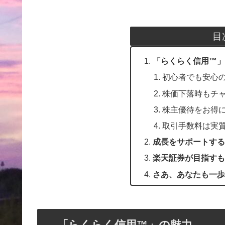
目
「らくらく信用™」
初心者でも安心の
株価下落時もチ
株主優待をお得
取引手数料は実
成長をサポートする
楽天証券が目指すも
さあ、あなたも一歩
「らくらく信用™」の魅力