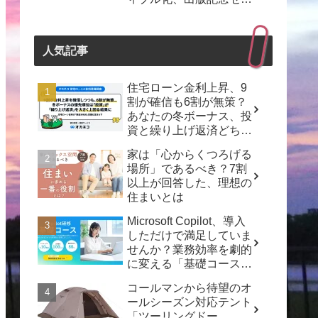
ナーも開催！
人気記事
住宅ローン金利上昇、9
割が確信も6割が無策？
あなたの冬ボーナス、投
資と繰り上げ返済どちら
を選ぶ？
家は「心からくつろげる
場所」であるべき？7割
以上が回答した、理想の
住まいとは
Microsoft Copilot、導入
しただけで満足していま
せんか？業務効率を劇的
に変える「基礎コース」
で「動くDX」を実現し
コールマンから待望のオ
よう！
ールシーズン対応テント
「ツーリングドー