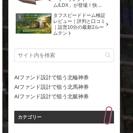
ム/LDX」が登場！快適
なキャンプを一年中楽し
タフスピードドーム検証
もう
レビュー｜評判と口コミ
｜設営10分の最新2ルー
ムテント
AIファンド設計で狙う北輪神券
AIファンド設計で狙う北馬神券
AIファンド設計で狙う北艇神券
カテゴリー