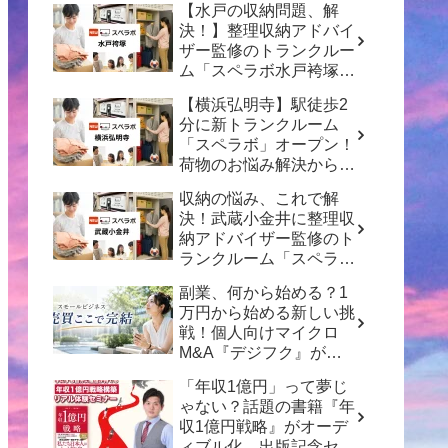
【水戸の収納問題、解
決！】整理収納アドバイ
ザー監修のトランクルー
ム「スペラボ水戸袴塚
店」がオープン！
【横浜弘明寺】駅徒歩2
分に新トランクルーム
「スペラボ」オープン！
荷物のお悩み解決から賢
い資産形成のヒントまで
収納の悩み、これで解
決！武蔵小金井に整理収
納アドバイザー監修のト
ランクルーム「スペラ
ボ」がオープン
副業、何から始める？1
万円から始める新しい挑
戦！個人向けマイクロ
M&A『デジフク』が正
式オープン
「年収1億円」って夢じ
ゃない？話題の書籍『年
収1億円戦略』がオーデ
ィブル化、出版記念セミ