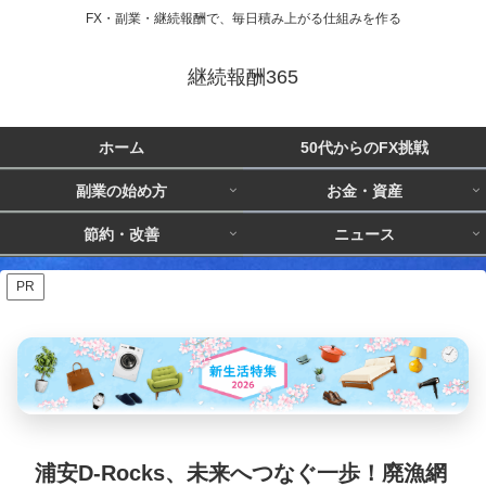
FX・副業・継続報酬で、毎日積み上がる仕組みを作る
継続報酬365
ホーム
50代からのFX挑戦
副業の始め方
お金・資産
節約・改善
ニュース
PR
浦安D-Rocks、未来へつなぐ一歩！廃漁網