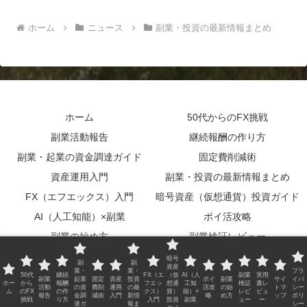
ホーム
ニュース
副業・投資の最新情報まとめ
ホーム
50代からのFX挑戦
副業活動報告
継続報酬の作り方
副業・起業の資金調達ガイド
固定費削減術
資産運用入門
副業・投資の最新情報まとめ
FX（エフエックス）入門
暗号資産（仮想通貨）投資ガイド
AI（人工知能）×副業
ポイ活攻略
副業の始め方
副業検証レビュー
実用書レビュー
サイトマップ
暗号
副
副
資産
業・
業・
プラ
プライバシーポリシー
50代
継続
FX（エ
（仮
AI（人
副業
実用
副業
起業
固定
資産
投資
ポイ
副業
サイ
イバ
ホー
から
報酬
フエッ
想通
工知
検証
書レ
活動
の資
費削
運用
の最
活攻
の始
トマ
シー
ム
のFX
の作
クス）
貨）
能）×
レビ
ビュ
報告
金調
減術
入門
新情
略
め方
ップ
ポリ
© 2026 Blog Guide All Rights Reserved.
挑戦
り方
入門
投資
副業
ュー
ー
達ガ
報ま
シー