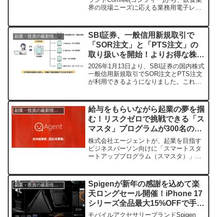
界の現場ニーズに応える業務用電子レン
ジ「CF-EF251-SS」が登場しました。10
パターンのメモリー機能、直感的な操作
パネル、お手入れ簡単なステンレス内
SBI証券、一般信用新規取引で
副業・投資の最新情報まとめ
槽、そして高耐久設計が、忙しい飲食店
「SOR注文」と「PTS注文」の
の業務効率をぐっと引き上げます。工事
取り扱いを開始！よりお得な株取
不要で設置もラクラク、あなたの店舗の
救世主になるかもしれません！
引のチャンス
2026年1月13日より、SBI証券の国内株式
一般信用新規取引でSOR注文とPTS注文
が利用できるようになりました。これに
より、東京証券取引所だけでなく、ジャ
パンネクストPTSを含む複数の市場から
自動で最良価格を選んで取引できるよう
給与をもらいながら起業の夢を掴
副業・投資の最新情報まとめ
になり、個人投資家にとってより有利な
む！リスクゼロで挑戦できる「ス
取引機会が広がります。
マスタ」プログラムが300名の起
業家を募集開始
株式会社エージェントが、起業を目指す
ビジネスパーソン向けに「スマートスタ
ートアッププログラム（スマスタ）」を
開始しました。給与を受け取りながら、
最大1,200万円の初期投資と専門家のサポ
ートのもと、個人のリスクを最小限に抑
Spigenが新年の感謝を込めて楽
副業・投資の最新情報まとめ
えて新規事業に挑戦できる、国内最大級
天ロングセール開催！iPhone 17
の機会です。あなたのアイデアと熱意を
シリーズ全品最大15%OFFで手に
事業へと繋げませんか？
入れよう
モバイルアクセサリーブランドSpigen