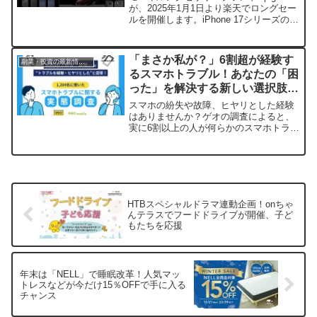
が、2025年1月1日より楽天でロングセー
ルを開催します。iPhone 17シリーズのケ
ースや保護フィルムが最大15%OFFとな
り、レビュー投稿やまとめ買いでお得に
購入できるチャンスです。
「まさか私が？」6割超が経験す
副業・投資の最新情報まとめ
るスマホトラブル！あなたの「困
った」を解決する新しい選択肢と
は？
スマホの紛失や故障、ヒヤリとした経験
はありませんか？ゲオの調査によると、
実に6割以上の人が何らかのスマホトラブ
ルを経験しています。もしもの時に頼れ
る「スマホレンタル」という新しい選択
肢について、その魅力とゲオの取り組み
をご紹介します。
HTBスペシャルドラマ連動企画！onちゃ
んテラスでフードドライブが開催、子ど
もたちを応援
年末は「NELL」で睡眠改革！人気マッ
トレスなどが今だけ15％OFFで手に入る
チャンス