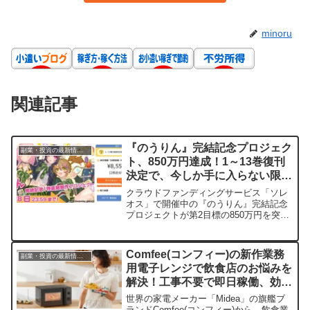
minoru
関連記事
『のうりん』完結記念プロジェク
副業・投資の最新情報まとめ
ト、850万円達成！1～13巻復刊
決定で、今しか手に入らない限定
アイテムを手に入れるチャンス！
クラウドファンディングサービス「ソレ
オス」で開催中の『のうりん』完結記念
プロジェクトが第2目標の850万円を突破
し、入手困難だった1巻～13巻の復刊が
決定しました。ファン必見の限定グッズ
が手に入るコースは2月28日まで！今だ
Comfee(コンフィー)の新作業務
副業・投資の最新情報まとめ
けの特別な機会をお見逃しなく。
用電子レンジで飲食店のお悩みを
解決！工事不要で即日稼働、効率
が爆上がりするかも？
世界の家電メーカー「Midea」の旗艦ブ
ランドComfee(コンフィー)から、飲食業