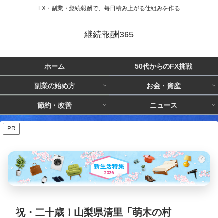
FX・副業・継続報酬で、毎日積み上がる仕組みを作る
継続報酬365
ホーム
50代からのFX挑戦
副業の始め方
お金・資産
節約・改善
ニュース
PR
祝・二十歳！山梨県清里「萌木の村