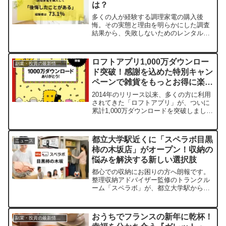
は？
スターが教える快眠のヒントをご紹介し
ます。
多くの人が経験する調理家電の購入後
悔。その実態と理由を明らかにした調査
結果から、失敗しないためのレンタルと
いう新しい選択肢の可能性を探ります。
ロフトアプリ1,000万ダウンロー
副業・投資の最新情報まとめ
ド突破！感謝を込めた特別キャン
ペーンで雑貨をもっとお得に楽し
もう！
2014年のリリース以来、多くの方に利用
されてきた「ロフトアプリ」が、ついに
累計1,000万ダウンロードを突破しまし
た！これを記念して、日頃の感謝を込め
た特別キャンペーンが開催されます。ス
コア山分けプレゼントや、最大10％OFF
都立大学駅近くに「スペラボ目黒
ニュース
クーポンが当たるチャンスなど、見逃せ
柿の木坂店」がオープン！収納の
ないお得な企画が満載です。ロフトでの
悩みを解決する新しい選択肢
買い物をさらに楽しく、便利にするアプ
リの魅力もご紹介します。
都心での収納にお困りの方へ朗報です。
整理収納アドバイザー監修のトランクル
ーム「スペラボ」が、都立大学駅から徒
歩10分の場所に「目黒柿の木坂店」を
2026年5月1日にオープンします。オープ
ニングキャンペーンも実施され、個人か
おうちでフランスの新年に乾杯！
副業・投資の最新情報まとめ
ら法人まで幅広いニーズに対応。荷物の