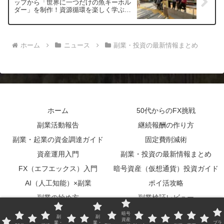
ップから「世界に一つだけの魚キーホル
ダー」を制作！資源循環を楽しく学ぶア
ップサイクル授業
ホーム
ニュース
副業・投資の最新情報まとめ
ホーム
50代からのFX挑戦
副業活動報告
継続報酬の作り方
副業・起業の資金調達ガイド
固定費削減術
資産運用入門
副業・投資の最新情報まとめ
FX（エフエックス）入門
暗号資産（仮想通貨）投資ガイド
AI（人工知能）×副業
ポイ活攻略
副業の始め方
副業検証レビュー
実用書レビュー
サイトマップ
暗号
副
副
資産
業・
業・
プラ