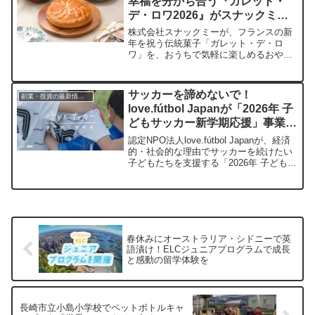
幸福を分かち合う『ガレット・
保管に悩む方にとって、新たな解決策と
デ・ロワ2026』がスナックミー
なるでしょう。
から期間限定登場
株式会社スナックミーが、フランスの新
年を祝う伝統菓子「ガレット・デ・ロ
ワ」を、おうちで気軽に楽しめるおやつ
サイズにアレンジした『フランス伝統菓
子 ガレット・デ・ロワ2026』をオンライ
ンストアで期間限定発売しました。フェ
サッカーを諦めないで！
副業・投資の最新情報まとめ
ーヴの代わりにアーモンドを忍ばせ、特
love.fútbol Japanが「2026年 子
製ステッカーもセットになった、家族や
どもサッカー新学期応援」事業の
友人と楽しめる開運スイーツです。
応募を開始
認定NPO法人love.fútbol Japanが、経済
的・社会的な理由でサッカーを続けたい
子どもたちを支援する「2026年 子どもサ
ッカー新学期応援事業」の募集を開始し
ました。奨励金給付、用具寄贈、プロ選
手との交流など、新学期も安心してサッ
カーを楽しめるよう、温かい支援が届け
られます。
春休みにオーストラリア・シドニーで英
語漬け！ELCジュニアプログラムで成長
と感動の留学体験を
長崎市立小島小学校でペットボトルキャ