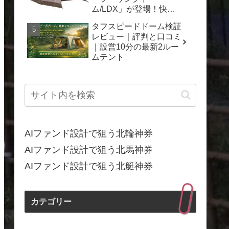
ム/LDX」が登場！快適
なキャンプを一年中楽し
タフスピードドーム検証
もう
レビュー｜評判と口コミ
｜設営10分の最新2ルー
ムテント
AIファンド設計で狙う北輪神券
AIファンド設計で狙う北馬神券
AIファンド設計で狙う北艇神券
カテゴリー