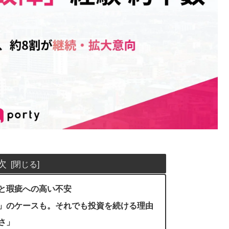
次
と瑕疵への高い不安
」のケースも。それでも投資を続ける理由
さ」