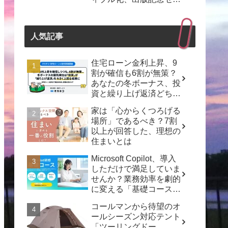
ナーも開催！
人気記事
住宅ローン金利上昇、9
割が確信も6割が無策？
あなたの冬ボーナス、投
資と繰り上げ返済どちら
を選ぶ？
家は「心からくつろげる
場所」であるべき？7割
以上が回答した、理想の
住まいとは
Microsoft Copilot、導入
しただけで満足していま
せんか？業務効率を劇的
に変える「基礎コース」
で「動くDX」を実現し
コールマンから待望のオ
よう！
ールシーズン対応テント
「ツーリングドー