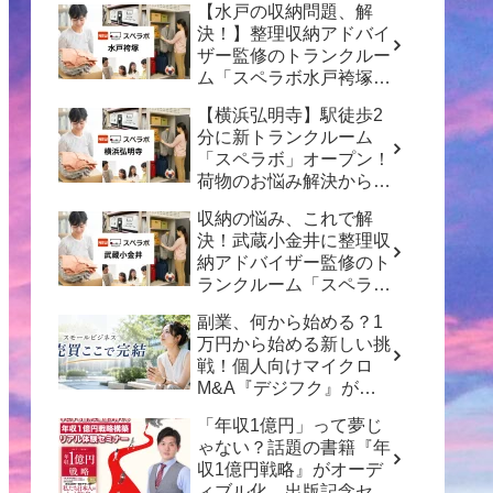
【水戸の収納問題、解
決！】整理収納アドバイ
ザー監修のトランクルー
ム「スペラボ水戸袴塚
店」がオープン！
【横浜弘明寺】駅徒歩2
分に新トランクルーム
「スペラボ」オープン！
荷物のお悩み解決から賢
い資産形成のヒントまで
収納の悩み、これで解
決！武蔵小金井に整理収
納アドバイザー監修のト
ランクルーム「スペラ
ボ」がオープン
副業、何から始める？1
万円から始める新しい挑
戦！個人向けマイクロ
M&A『デジフク』が正
式オープン
「年収1億円」って夢じ
ゃない？話題の書籍『年
収1億円戦略』がオーデ
ィブル化、出版記念セミ