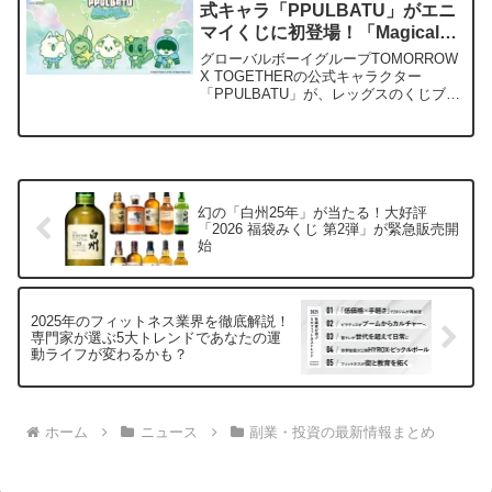
式キャラ「PPULBATU」がエニ
します。
マイくじに初登場！「Magical
Star」テーマの可愛いグッズが勢
グローバルボーイグループTOMORROW
ぞろい！
X TOGETHERの公式キャラクター
「PPULBATU」が、レッグスのくじブラ
ンド「エニマイくじ」に初登場します！
「Magical Star」をテーマにした、思わ
ず欲しくなるキュートなオリジナルグッ
ズのラインナップや、お得なキャンペー
ン情報まで、購入を検討している方必見
の情報をお届けします。
幻の「白州25年」が当たる！大好評
「2026 福袋みくじ 第2弾」が緊急販売開
始
2025年のフィットネス業界を徹底解説！
専門家が選ぶ5大トレンドであなたの運
動ライフが変わるかも？
ホーム
ニュース
副業・投資の最新情報まとめ