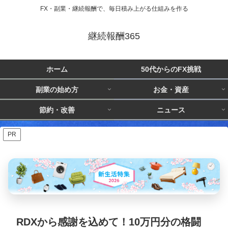
FX・副業・継続報酬で、毎日積み上がる仕組みを作る
継続報酬365
ホーム
50代からのFX挑戦
副業の始め方
お金・資産
節約・改善
ニュース
PR
RDXから感謝を込めて！10万円分の格闘