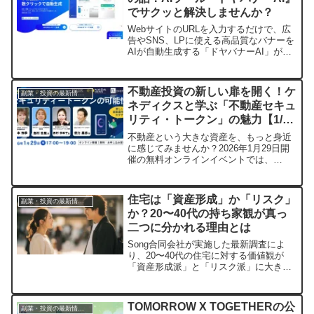
を、分かりやすく解説します。
でサクッと解決しませんか？
WebサイトのURLを入力するだけで、広
告やSNS、LPに使える高品質なバナーを
AIが自動生成する「ドヤバナーAI」が登
場しました。デザイン知識がなくても、
短時間で実務に役立つバナーが作れるこ
のツールは、バナー制作にかかる時間や
不動産投資の新しい扉を開く！ケ
副業・投資の最新情報まとめ
コスト、外注の課題を解決し、Webマー
ネディクスと学ぶ「不動産セキュ
ケティングを強力にサポートします。
リティ・トークン」の魅力【1/29
無料オンラインイベント】
不動産という大きな資産を、もっと身近
に感じてみませんか？2026年1月29日開
催の無料オンラインイベントでは、
N.Avenue株式会社が主催し、ケネディク
スをはじめとする専門家が「不動産セキ
ュリティ・トークン（不動産ST）」の可
住宅は「資産形成」か「リスク」
副業・投資の最新情報まとめ
能性をわかりやすく解説します。少額か
か？20〜40代の持ち家観が真っ
ら始められる新しい不動産投資の形を知
二つに分かれる理由とは
り、あなたの資産運用に新たな一歩を踏
み出すきっかけを見つけましょう。
Song合同会社が実施した最新調査によ
り、20〜40代の住宅に対する価値観が
「資産形成派」と「リスク派」に大きく
二分されている実態が明らかになりまし
た。金利上昇や災害リスク、見落としが
ちな維持費など、住宅購入を巡る多様な
TOMORROW X TOGETHERの公
副業・投資の最新情報まとめ
視点とその意思決定のポイントを深掘り