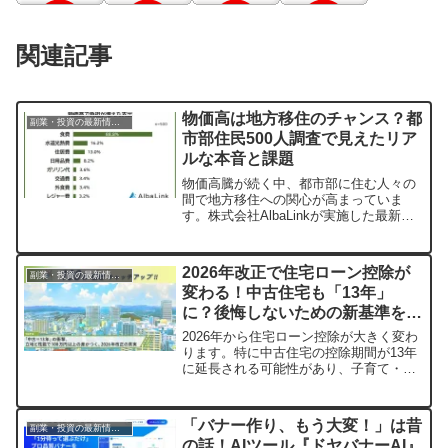
関連記事
物価高は地方移住のチャンス？都
副業・投資の最新情報まとめ
市部住民500人調査で見えたリア
ルな本音と課題
物価高騰が続く中、都市部に住む人々の
間で地方移住への関心が高まっていま
す。株式会社AlbaLinkが実施した最新調
査から、地方移住を考えるきっかけや、
住居費が半額になった場合の検討意向、
そして移住に立ちはだかる具体的なハー
2026年改正で住宅ローン控除が
副業・投資の最新情報まとめ
ドルについて深掘りします。あなたの移
変わる！中古住宅も「13年」
住検討を後押しするヒントが見つかるか
に？後悔しないための新基準を徹
もしれません。
底解説
2026年から住宅ローン控除が大きく変わ
ります。特に中古住宅の控除期間が13年
に延長される可能性があり、子育て・若
者世帯への優遇も続きます。しかし、家
の性能や立地によっては控除額に大きな
差が出ることも。賢いマイホーム購入の
「バナー作り、もう大変！」は昔
副業・投資の最新情報まとめ
ために知っておきたい新基準と注意点
の話！AIツール『ドヤバナーAI』