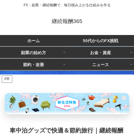
FX・副業・継続報酬で、毎日積み上がる仕組みを作る
継続報酬365
ホーム
50代からのFX挑戦
副業の始め方
お金・資産
節約・改善
ニュース
PR
車中泊グッズで快適＆節約旅行｜継続報酬