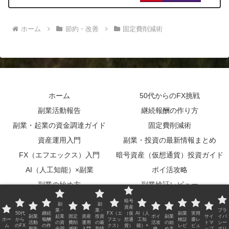
ホーム
節約・改善
固定費削減術
ホーム
50代からのFX挑戦
副業活動報告
継続報酬の作り方
副業・起業の資金調達ガイド
固定費削減術
資産運用入門
副業・投資の最新情報まとめ
FX（エフエックス）入門
暗号資産（仮想通貨）投資ガイド
AI（人工知能）×副業
ポイ活攻略
副業の始め方
副業検証レビュー
実用書レビュー
サイトマップ
暗号
副
副
資産
業・
業・
プラ
プライバシーポリシー
50代
継続
FX（エ
（仮
AI（人
副業
実用
副業
起業
固定
資産
投資
ポイ
副業
サイ
イバ
ホー
から
報酬
フエッ
想通
工知
検証
書レ
活動
の資
費削
運用
の最
活攻
の始
トマ
シー
ム
のFX
の作
クス）
貨）
能）×
レビ
ビュ
報告
金調
減術
入門
新情
略
め方
ップ
ポリ