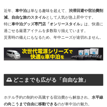
近年、
車中泊
は単なる趣味を超えて、
渋滞回避や宿泊費削
減、自由な旅のスタイル
として人気が急上昇中です。
特に
車中泊グッズ専門店「オンリースタイル」
は、快適に
過ごせる厳選アイテムを多数取り揃えています。
災害時の備えにもなるため、年中ニーズが途切れません。
🌅 どこまでも広がる「自由な旅」
ホテル予約の制約や高騰する宿泊費から解放され、
水平線
の向こうまで自由に移動できる
のが車中泊の魅力。