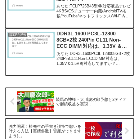
あなた:TCLP725B43型4K対応液晶テレビ
4KBS/CSチューナー内蔵/AndroidTV搭
載/YouTube/ネットフリックス/Wi-Fi内蔵/
クロームキャスト機能内蔵
43P725BChatGPT:TCLP725B43型4K対
応液晶...
DDR3L 1600 PC3L-12800
固定費削減術
8GB×2枚 240Pin CL11 Non-
ECC DIMM 対応は、1.35V ＆
1.5V 両対応してますか？
あなた:DDR3L1600PC3L-128008GB×2枚
240PinCL11Non-ECCDIMM対応は、
1.35V＆1.5V両対応してますか？
ChatGPT:はい、DDR3L1600PC3L-
128008GB×2枚のメモリは、1.35V...
競馬の神様・大川慶次郎予想と2ティア
で継続収益を実現！
強力開運！椿先生の手書き護符で願いを
叶える方法【実績多数】資産ができます
ように。