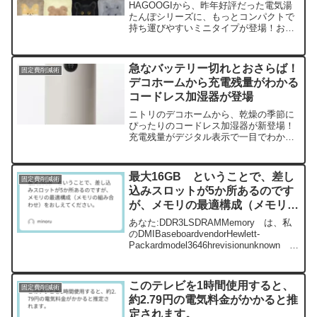
HAGOOGIから、昨年好評だった電気湯
たんぽシリーズに、もっとコンパクトで
持ち運びやすいミニタイプが登場！お湯
の入れ替え不要で、充電するだけで繰り
返し使えるから、寒い冬も手軽に温かく
過ごせますよ。
急なバッテリー切れとおさらば！
固定費削減術
デコホームから充電残量がわかる
コードレス加湿器が登場
ニトリのデコホームから、乾燥の季節に
ぴったりのコードレス加湿器が新登場！
充電残量がデジタル表示で一目でわかる
から、急なバッテリー切れの心配もあり
ません。ナイトライト機能も付いてい
て、お部屋を優しく照らしてくれます
最大16GB ということで、差し
固定費削減術
よ。
込みスロットが5か所あるのです
が、メモリの最適構成（メモリの
組み合わせ）をおしえてくださ
あなた:DDR3LSDRAMMemory は、私
い。
のDMIBaseboardvendorHewlett-
Packardmodel3646hrevisionunknown
対応してますか？ChatGPT:3件のサイ
トを検索しましたTheHe...
このテレビを1時間使用すると、
固定費削減術
約2.79円の電気料金がかかると推
定されます。