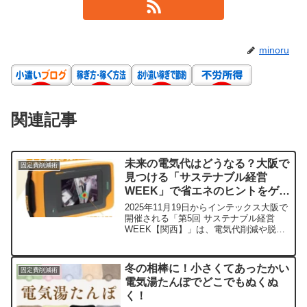
minoru
関連記事
未来の電気代はどうなる？大阪で
固定費削減術
見つける「サステナブル経営
WEEK」で省エネのヒントをゲッ
ト！
2025年11月19日からインテックス大阪で
開催される「第5回 サステナブル経営
WEEK【関西】」は、電気代削減や脱炭
素に役立つ最新技術が集まる西日本最大
級の展示会！AIを活用した省エネ計画か
らワイヤレス給電、エアコンの電力20%
冬の相棒に！小さくてあったかい
固定費削減術
削減アイデアまで、未来の省エネ体験が
電気湯たんぽでどこでもぬくぬ
待っています。
く！