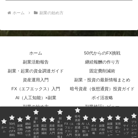
ホーム
副業の始め方
ホーム
50代からのFX挑戦
副業活動報告
継続報酬の作り方
副業・起業の資金調達ガイド
固定費削減術
資産運用入門
副業・投資の最新情報まとめ
FX（エフエックス）入門
暗号資産（仮想通貨）投資ガイド
AI（人工知能）×副業
ポイ活攻略
副業の始め方
副業検証レビュー
実用書レビュー
サイトマップ
暗号
副
副
資産
業・
業・
プラ
プライバシーポリシー
50代
継続
FX（エ
（仮
AI（人
副業
実用
副業
起業
固定
資産
投資
ポイ
副業
サイ
イバ
ホー
から
報酬
フエッ
想通
工知
検証
書レ
活動
の資
費削
運用
の最
活攻
の始
トマ
シー
ム
のFX
の作
クス）
貨）
能）×
レビ
ビュ
報告
金調
減術
入門
新情
略
め方
ップ
ポリ
© 2026 Blog Guide All Rights Reserved.
挑戦
り方
入門
投資
副業
ュー
ー
達ガ
報ま
シー