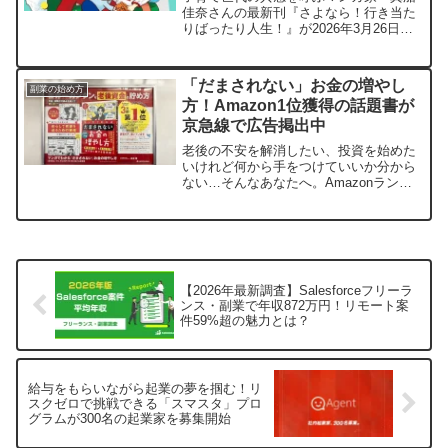
です。
佳奈さんの最新刊『さよなら！行き当た
りばったり人生！』が2026年3月26日に
発売されました。お金、家事、片付けに
苦手意識を持つすべての人へ、実体験に
基づいた奮闘記と専門家のアドバイスが
「だまされない」お金の増やし
副業の始め方
満載の一冊です。
方！Amazon1位獲得の話題書が
京急線で広告掲出中
老後の不安を解消したい、投資を始めた
いけれど何から手をつけていいか分から
ない…そんなあなたへ。Amazonランキ
ング1位を獲得した鳥海翔氏の話題作『マ
ンガでわかる 「だまされない」お金の増
やし方』が、京急線で車内広告を掲出中
です。マンガと図解で誰でも簡単に始め
られる投資術を、この一冊で学んでみま
せんか？
【2026年最新調査】Salesforceフリーラ
ンス・副業で年収872万円！リモート案
件59%超の魅力とは？
給与をもらいながら起業の夢を掴む！リ
スクゼロで挑戦できる「スマスタ」プロ
グラムが300名の起業家を募集開始