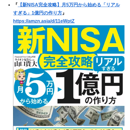
『
【新NISA完全攻略】月5万円から始める「リアル
すぎる」1億円の作り方
』
https://amzn.asia/d/11eWptZ