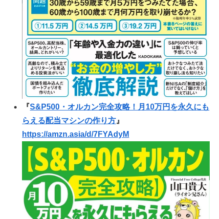
『
S&P500・オルカン完全攻略！月10万円を永久にも
らえる配当マシンの作り方
』
https://amzn.asia/d/7FYAdyM