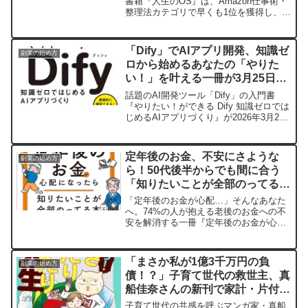
書籍『人生のOS』は、Amazon仕事術・
整理法カテゴリで早くも1位を獲得し、注
目を集めています。本書は、成果や幸福
の鍵が「スキル」や「ノウハウ」ではな
く、個人の「人生のOS（思考・価値観・
「Dify」でAIアプリ開発、知識ゼ
副業の始め方
習慣の設計図）」にあると説き、ブレな
ロから始めるあなたの「やりた
い自分を築くための5つの行動原理を提示
い！」を叶える一冊が3月25日に
します。激変する現代社会で、自分の軸
を見つけ、人生を豊かにデザインしたい
発売！
話題のAI開発ツール「Dify」の入門書
と考える方におすすめの一冊です。
『やりたい！ができる Dify 知識ゼロでは
じめるAIアプリづくり』が2026年3月25
日（水）に発売されます。プログラミン
グ経験がなくても、対話形式で楽しく実
践的にAIアプリ開発を学べるこの一冊
定年後のお金、不安にさような
副業の始め方
は、業務効率化や新しいスキル習得を目
ら！50代後半からでも間に合う
指す方におすすめです。
「知りたいことが全部のってる
本」で安心を手に入れよう
「定年後のお金が心配…」そんなあなた
へ。74%の人が抱える老後のお金への不
安を解消する一冊『定年後のお金が心配
になったら 知りたいことが全部のってる
本』が主婦の友社より登場。年金のもら
い方、退職金の増やし方、退職後の働き
「まさか私が1億3千万円の負
副業の始め方
方、老後資金の賢いふやし方まで、家計
債！？」子育て世代の救世主、真
再生のプロ・横山光昭氏がやさしく解説
船佳奈さんの新刊で家計・片付
します。事例や図解で分かりやすく、今
からでも間に合う具体的なヒントが満載
け・料理の悩みをまとめて解決！
子育て世代の共感を呼ぶマンガ家・真船