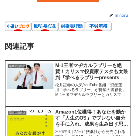
minoru
関連記事
M-1王者マヂカルラブリーも絶
副業の始め方
賛！カリスマ投資家テスタも太鼓
判『学べるラブリーpresents 笑
って儲かる マヂ株超入門』で投
松井証券の人気YouTube番組『資産運
資デビュー！
用！学べるラブリー』が待望の書籍化。
M-1王者マヂカルラブリーとカリスマ投
資家テスタが、笑って楽しく株投資を学
べる一冊の魅力を語ります。さらに、出
版記念トークイベントも開催決定！
Amazon1位獲得！あなたを動か
副業の始め方
す「人生のOS」でブレない自分
を手に入れ、成果を生み出す思考
法をデザインしよう
2026年3月27日に扶桑社から発売される