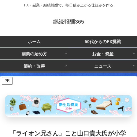
FX・副業・継続報酬で、毎日積み上がる仕組みを作る
継続報酬365
ホーム
50代からのFX挑戦
副業の始め方
お金・資産
節約・改善
ニュース
PR
「ライオン兄さん」こと山口貴大氏が小学