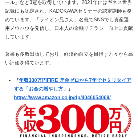
ール」など3冠を取得しています。2021年にはギネス世界
記録にも認定され、KADOKAWAセミナーの認定講師も務
めています。「ライオン兄さん」名義でSNSでも資産運
用ノウハウを発信し、日本人の金融リテラシー向上に貢献
しています。
著書も多数出版しており、経済的自立を目指す方々から高
い評価を得ています。
『
年収300万円FIRE 貯金ゼロから7年でセミリタイア
する「お金の増やし方」
』
https://www.amazon.co.jp/dp/4046054069/