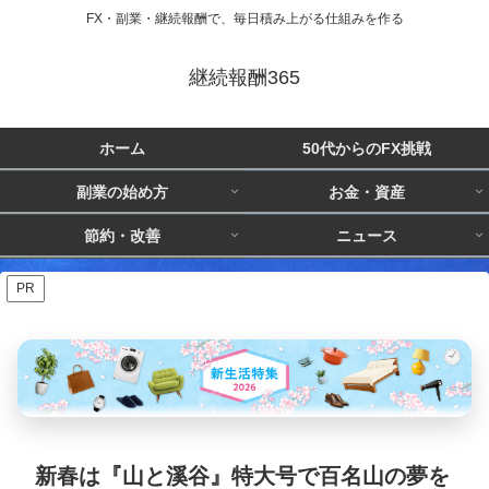
FX・副業・継続報酬で、毎日積み上がる仕組みを作る
継続報酬365
ホーム
50代からのFX挑戦
副業の始め方
お金・資産
節約・改善
ニュース
PR
新春は『山と溪谷』特大号で百名山の夢を