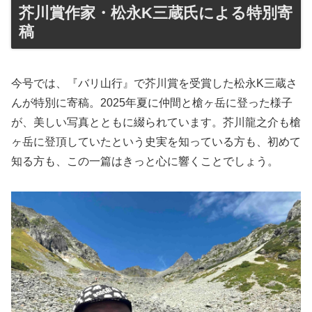
芥川賞作家・松永K三蔵氏による特別寄
稿
今号では、『バリ山行』で芥川賞を受賞した松永K三蔵さ
んが特別に寄稿。2025年夏に仲間と槍ヶ岳に登った様子
が、美しい写真とともに綴られています。芥川龍之介も槍
ヶ岳に登頂していたという史実を知っている方も、初めて
知る方も、この一篇はきっと心に響くことでしょう。