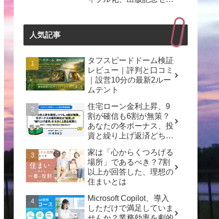
ナーも開催！
人気記事
タフスピードドーム検証
レビュー｜評判と口コミ
｜設営10分の最新2ルー
ムテント
住宅ローン金利上昇、9
割が確信も6割が無策？
あなたの冬ボーナス、投
資と繰り上げ返済どちら
を選ぶ？
家は「心からくつろげる
場所」であるべき？7割
以上が回答した、理想の
住まいとは
Microsoft Copilot、導入
しただけで満足していま
せんか？業務効率を劇的