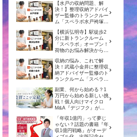
【水戸の収納問題、解
決！】整理収納アドバイ
ザー監修のトランクルー
ム「スペラボ水戸袴塚
店」がオープン！
【横浜弘明寺】駅徒歩2
分に新トランクルーム
「スペラボ」オープン！
荷物のお悩み解決から賢
い資産形成のヒントまで
収納の悩み、これで解
決！武蔵小金井に整理収
納アドバイザー監修のト
ランクルーム「スペラ
ボ」がオープン
副業、何から始める？1
万円から始める新しい挑
戦！個人向けマイクロ
M&A『デジフク』が正
式オープン
「年収1億円」って夢じ
ゃない？話題の書籍『年
収1億円戦略』がオーデ
ィブル化、出版記念セミ