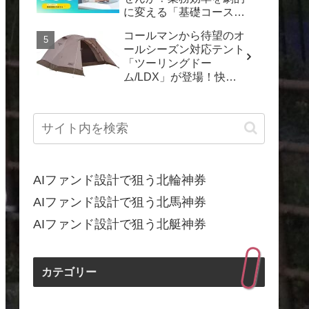
に変える「基礎コース」
で「動くDX」を実現し
コールマンから待望のオ
よう！
ールシーズン対応テント
「ツーリングドー
ム/LDX」が登場！快適
なキャンプを一年中楽し
もう
AIファンド設計で狙う北輪神券
AIファンド設計で狙う北馬神券
AIファンド設計で狙う北艇神券
カテゴリー