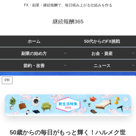
FX・副業・継続報酬で、毎日積み上がる仕組みを作る
継続報酬365
ホーム
50代からのFX挑戦
副業の始め方
お金・資産
節約・改善
ニュース
PR
50歳からの毎日がもっと輝く！ハルメク世