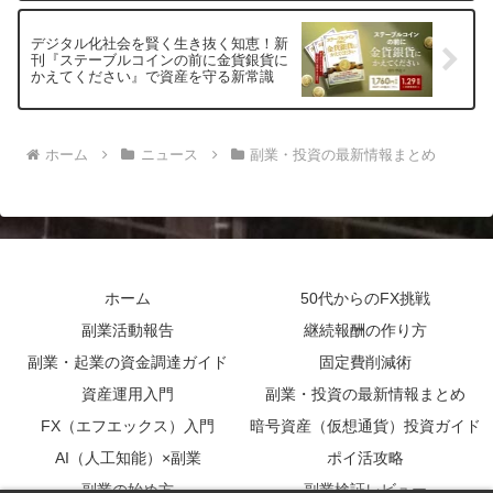
デジタル化社会を賢く生き抜く知恵！新
刊『ステーブルコインの前に金貨銀貨に
かえてください』で資産を守る新常識
ホーム
ニュース
副業・投資の最新情報まとめ
ホーム
50代からのFX挑戦
副業活動報告
継続報酬の作り方
副業・起業の資金調達ガイド
固定費削減術
資産運用入門
副業・投資の最新情報まとめ
FX（エフエックス）入門
暗号資産（仮想通貨）投資ガイド
AI（人工知能）×副業
ポイ活攻略
副業の始め方
副業検証レビュー