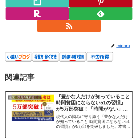
minoru
関連記事
『豊かな人だけが知っていること
副業・投資の最新情報まとめ
時間貧困にならない51の習慣』
が5万部突破！「時間がない」を
卒業し、豊かな人生を手に入れる
現代人の悩みに寄り添う『豊かな人だけ
秘訣
が知っていること 時間貧困にならない51
の習慣』が5万部を突破しました。本書
は、AI時代にこそ見直したい時間の使い
方を提案し、あなたの人生を好転させる