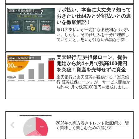
す。運動が久しぶりの方でも安心して参
加でき、ピックルボールの楽しさを気軽
リボ払い、本当に大丈夫？知って
副業・投資の最新情報まとめ
に体験できるプログラムです。
おきたい仕組みと分割払いとの違
いを徹底解説！
毎月の支払いが一定になる便利なリボ払
い。しかし、その仕組みを十分に理解し
ていないと、思いがけない高額な手数料
や長い返済期間に悩むことも。この記事
では、リボ払いの基本から、手数料の仕
組み、そして分割払いとの具体的な違い
楽天銀行 証券担保ローン、提供
副業・投資の最新情報まとめ
まで、分かりやすく解説します。あなた
開始から約4ヶ月で残高100億円
の賢い支払い方法選びをサポートしま
を突破！資産を売却せずに資金を
す。
確保する新たな選択肢
楽天銀行と楽天証券が提供する「楽天銀
行 証券担保ローン」が、サービス開始か
ら約4ヶ月で残高100億円を達成しまし
た。保有資産を維持しつつ資金調達がで
きるこのサービスは、資産運用を継続し
ながら多様な資金ニーズに対応できる点
が注目されています。
2026年の恵方巻きトレンド徹底解説！賢
く美味しく楽しむための選び方