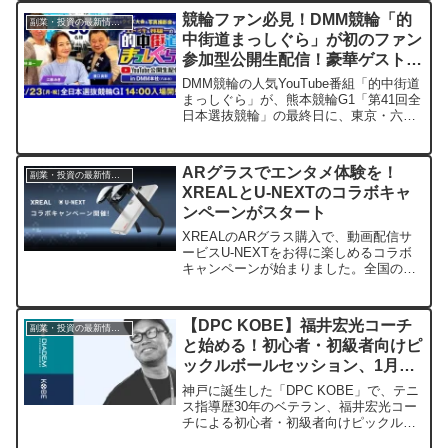
具体的な習慣を紹介します。
競輪ファン必見！DMM競輪「的
副業・投資の最新情報まとめ
中街道まっしぐら」が初のファン
参加型公開生配信！豪華ゲストと
GI決勝を六本木で観戦しよう
DMM競輪の人気YouTube番組「的中街道
まっしぐら」が、熊本競輪G1「第41回全
日本選抜競輪」の最終日に、東京・六本
木のDMM本社でファン参加型の公開生配
信を開催します。抽選で50名様限定で、
元競輪選手や人気アナウンサー、スペシ
ARグラスでエンタメ体験を！
副業・投資の最新情報まとめ
ャルゲストと共に白熱のGI決勝を予想・
XREALとU-NEXTのコラボキャ
観戦できる特別な一日です。
ンペーンがスタート
XREALのARグラス購入で、動画配信サ
ービスU-NEXTをお得に楽しめるコラボ
キャンペーンが始まりました。全国の家
電量販店で対象製品を購入すると、新し
い視聴体験が手に入ります。
【DPC KOBE】福井宏光コーチ
副業・投資の最新情報まとめ
と始める！初心者・初級者向けピ
ックルボールセッション、1月受
付開始
神戸に誕生した「DPC KOBE」で、テニ
ス指導歴30年のベテラン、福井宏光コー
チによる初心者・初級者向けピックルボ
ールセッションが1月より受付を開始しま