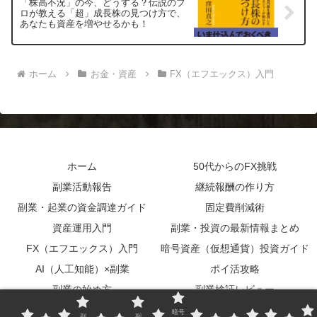
「株高不況」の今、どうする？伝説のプ
ロが教える「超」成長株の見つけ方で、
あなたも資産を増やせるかも！
ホーム
お金・資産
FX（エフエックス）入門
ホーム
50代からのFX挑戦
副業活動報告
継続報酬の作り方
副業・起業の資金調達ガイド
固定費削減術
資産運用入門
副業・投資の最新情報まとめ
FX（エフエックス）入門
暗号資産（仮想通貨）投資ガイド
AI（人工知能）×副業
ポイ活攻略
副業の始め方
副業検証レビュー
実用書レビュー
サイトマップ
暗号
副
副