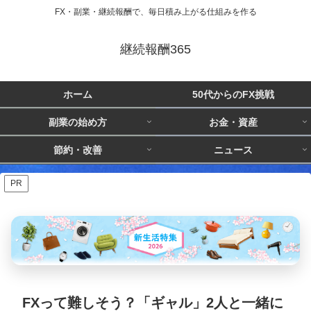
FX・副業・継続報酬で、毎日積み上がる仕組みを作る
継続報酬365
ホーム
50代からのFX挑戦
副業の始め方
お金・資産
節約・改善
ニュース
PR
FXって難しそう？「ギャル」2人と一緒に