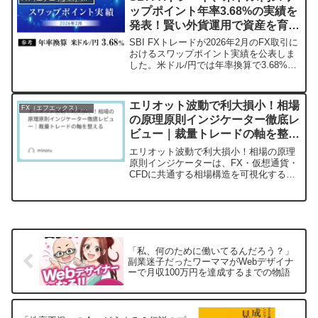
ップポイント年率3.68%の実績を
発表！賢い外貨運用で資産を育て
る秘訣
SBI FXトレードが2026年2月のFX取引に
おけるスワップポイント実績を公表しま
した。米ドル/円では年率換算で3.68%と
いう実績を記録しており、外貨預金のよ
うに日割りで金利を受け取れるスワップ
ポイントの魅力を紹介します。長期的な
エリオット波動で利大損小！相場
FX（エフエックス）入門
資産形成を考えている方にとって、FXが
の原理原則インジケーター徹底レ
持つもう一つの可能性に注目してみまし
ビュー｜裁量トレードの軸を整え
ょう。
る
エリオット波動で利大損小！相場の原理
原則インジケーターは、FX・仮想通貨・
CFDに共通する相場構造を可視化する裁
量トレーダー向けツール。思想・活用フ
ロー・向いている人を初心者目線で解説
します。
「私、何のために働いてるんだろう？」
副業迷子だったワーママがWebデザイナ
ーで月収100万円を達成するまでの物語