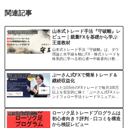
関連記事
山本式トレード手法『守破離』レ
FX（エフエックス）入門
ビュー｜裁量FXを基礎から学ぶ
王道教材
山本式トレード手法『守破離』は、ダウ
理論と水平線を軸にFX・株式トレードを
体系的に学べる初心者〜中級者向け教
材。環境認識からエントリー、資金管理
まで一連の流れを丁寧に解説し、裁量ト
レード力を段階的に鍛えます。
ぷーさん式FXで簡単トレード＆
FX（エフエックス）入門
継続収益化
たった1日5分のFXトレードで毎月100万
以上を安定的に稼ぐ「ぷーさん式FXトレ
ンドフォロー手法トレードマニュアル
輝」を紹介します。初心者でも安心。
ローソク足トレードプログラムは
FX（エフエックス）入門
初心者向き？評判・口コミを構造
から検証レビュー