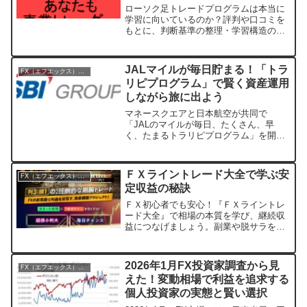
ローソク足トレードプログラムは本当に
学習に向いているのか？評判や口コミを
もとに、判断基準の整理・学習構造の観
点から検証レビュー。誇大表現なし。
JALマイルが毎日貯まる！「トラ
FX（エフエックス）入門
リピプログラム」で賢く資産運用
しながら旅に出よう
マネースクエアと日本航空が共同で
「JALのマイルが毎日、たくさん、早
く、たまるトラリピプログラム」を開始
しました。対象のFX/CFD運用で「毎日
マイル」と「取引マイル」の2種類を同時
に獲得でき、JALカード保有者にはさら
ＦＸライントレード大全で学ぶ安
FX（エフエックス）入門
なる特典も。資産形成と旅の楽しみを両
定収益の秘訣
立できる、新しい投資スタイルを提案し
ます。
ＦＸ初心者でも安心！『ＦＸライントレ
ード大全』で相場の本質を学び、継続収
益につなげましょう。副業や脱サラを目
指す方に必見の手法。
2026年1月FX投資家調査から見
FX（エフエックス）入門
えた！変動相場で利益を追求する
個人投資家の実態と賢い選択