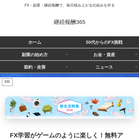
FX・副業・継続報酬で、毎日積み上がる仕組みを作る
継続報酬365
ホーム
50代からのFX挑戦
副業の始め方
お金・資産
節約・改善
ニュース
PR
FX学習がゲームのように楽しく！無料ア