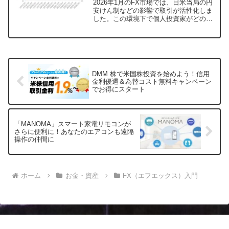
2026年1月のFX市場では、日米当局の円
安けん制などの影響で取引が活性化しま
した。この環境下で個人投資家がどのよ
うに市場と向き合い、利益を追求したの
か、外為どっとコム総合研究所の調査結
果をもとに、その実態を分かりやすく解
説します。
DMM 株で米国株投資を始めよう！信用
金利優遇＆為替コスト無料キャンペーン
でお得にスタート
「MANOMA」スマート家電リモコンが
さらに便利に！あなたのエアコンも遠隔
操作の仲間に
ホーム
お金・資産
FX（エフエックス）入門