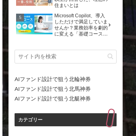
住まいとは
Microsoft Copilot、導入
しただけで満足していま
せんか？業務効率を劇的
に変える「基礎コース」
で「動くDX」を実現し
よう！
AIファンド設計で狙う北輪神券
AIファンド設計で狙う北馬神券
AIファンド設計で狙う北艇神券
カテゴリー