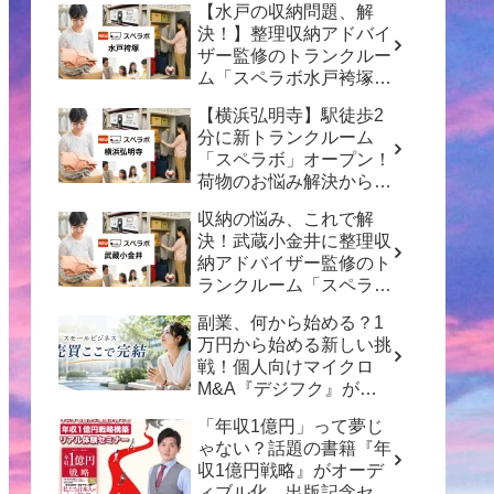
【水戸の収納問題、解
決！】整理収納アドバイ
ザー監修のトランクルー
ム「スペラボ水戸袴塚
店」がオープン！
【横浜弘明寺】駅徒歩2
分に新トランクルーム
「スペラボ」オープン！
荷物のお悩み解決から賢
い資産形成のヒントまで
収納の悩み、これで解
決！武蔵小金井に整理収
納アドバイザー監修のト
ランクルーム「スペラ
ボ」がオープン
副業、何から始める？1
万円から始める新しい挑
戦！個人向けマイクロ
M&A『デジフク』が正
式オープン
「年収1億円」って夢じ
ゃない？話題の書籍『年
収1億円戦略』がオーデ
ィブル化、出版記念セミ