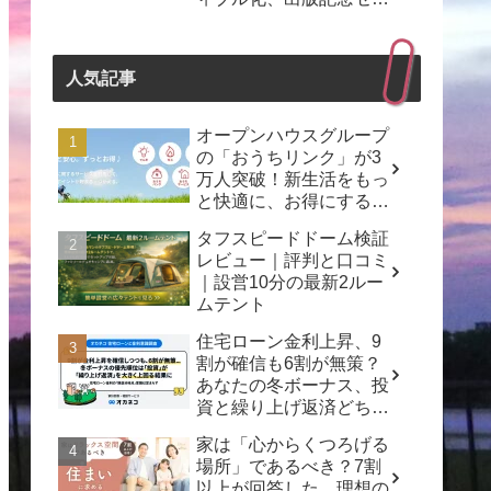
ナーも開催！
人気記事
オープンハウスグループ
の「おうちリンク」が3
万人突破！新生活をもっ
と快適に、お得にする秘
訣とは？
タフスピードドーム検証
レビュー｜評判と口コミ
｜設営10分の最新2ルー
ムテント
住宅ローン金利上昇、9
割が確信も6割が無策？
あなたの冬ボーナス、投
資と繰り上げ返済どちら
を選ぶ？
家は「心からくつろげる
場所」であるべき？7割
以上が回答した、理想の