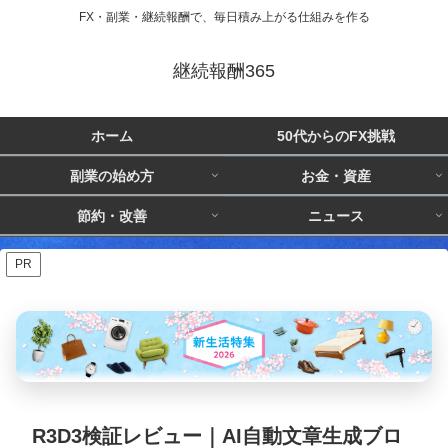
FX・副業・継続報酬で、毎日積み上がる仕組みを作る
継続報酬365
ホーム
50代からのFX挑戦
副業の始め方
お金・資産
節約・改善
ニュース
PR
R3D3検証レビュー｜AI自動文章生成ブロ