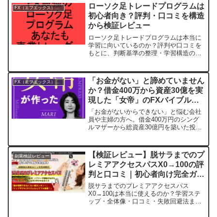
資産を始められるこの新サービスについ
ローソク足トレードプログラムは
FX（エフエックス）入門
て、その魅力と始め方を詳しくご紹介し
初心者向き？評判・口コミを構造
ます。
から検証レビュー
ローソク足トレードプログラムは本当に
学習に向いているのか？評判や口コミを
もとに、判断基準の整理・学習構造の観
点から検証レビュー。誇大表現なし。
「お金がない」と諦めていません
FX（エフエックス）入門
か？借金400万から資産30億を実
現した「女帝」のFXバイブルが
【5日間限定】無料配布中！
「お金がないからできない」と悩む会社
員や主婦の方へ。借金400万円のシング
ルマザーから総資産30億円を築いた投資
家「まり」氏のFXの教科書が、4月10日
（金）から14日（火）までの5日間限定
でAmazon Kindleにて無料配布されま
【検証レビュー】脱サラまでのプ
副業検証レビュー
す。お金の不安から解放され、豊かな人
レミアアクセスパスX0→100の評
生を送るためのヒントが詰まった一冊で
判と口コミ｜初心者向け完全ガイ
す。
ド
脱サラまでのプレミアアクセスパス
X0→100は本当に使えるのか？学習ステ
ップ・全体像・口コミ・失敗回避法まで
初心者向けに図解解説します。