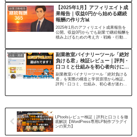
【2025年1月】アフィリエイト成
副業活動報告
果報告｜収益0円から始める継続
報酬の作り方📊
2025年1月のアフィリエイト成果報告を
公開。収益0円からでも副業で継続報酬を
積み上げるための考え方・戦略・行動ロ
グをリアルに解説します。
副業教室バイナリーツール「絶対
お金・資産
負ける君」検証レビュー｜評判・
口コミと仕組みを初心者向けに解
説
副業教室バイナリーツール「絶対負ける
君」を実際の構造と学習原理から検証。
評判・口コミ、仕組み、初心者が迷わな
い使い方を誇大表現なしで解説します。
LPtoolsレビュー検証｜評判と口コミを徹
底解説【WordPress専用LP制作プラグイ
ンの実力】