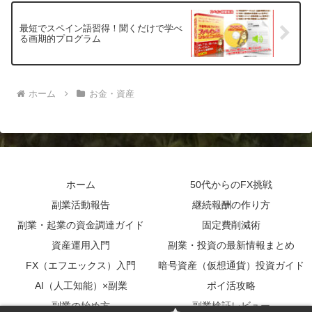
最短でスペイン語習得！聞くだけで学べ
る画期的プログラム
ホーム
お金・資産
ホーム
50代からのFX挑戦
副業活動報告
継続報酬の作り方
副業・起業の資金調達ガイド
固定費削減術
資産運用入門
副業・投資の最新情報まとめ
FX（エフエックス）入門
暗号資産（仮想通貨）投資ガイド
AI（人工知能）×副業
ポイ活攻略
副業の始め方
副業検証レビュー