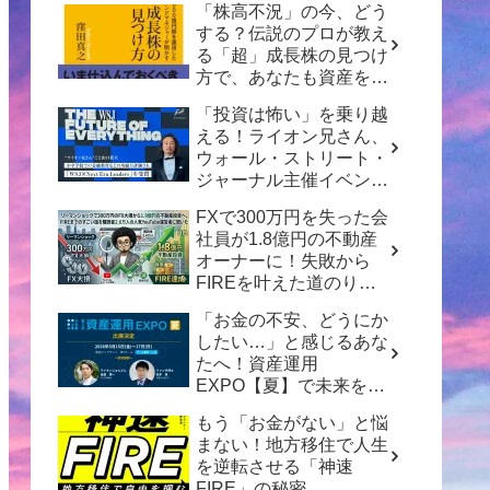
「株高不況」の今、どう
する？伝説のプロが教え
る「超」成長株の見つけ
方で、あなたも資産を増
やせるかも！
「投資は怖い」を乗り越
える！ライオン兄さん、
ウォール・ストリート・
ジャーナル主催イベント
で日本の金融教育を語る
FXで300万円を失った会
社員が1.8億円の不動産
オーナーに！失敗から
FIREを叶えた道のりと
は？
「お金の不安、どうにか
したい…」と感じるあな
たへ！資産運用
EXPO【夏】で未来を変
える一歩を踏み出そう
もう「お金がない」と悩
まない！地方移住で人生
を逆転させる「神速
FIRE」の秘密