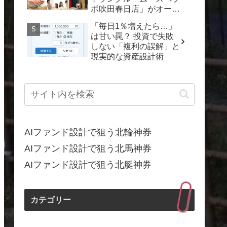
ボ吹田春日店」がオープ
ン！
「毎日1％増えたら…」
は甘い罠？ 投資で失敗
しない「複利の誤解」と
現実的な資産設計術
AIファンド設計で狙う北輪神券
AIファンド設計で狙う北馬神券
AIファンド設計で狙う北艇神券
カテゴリー