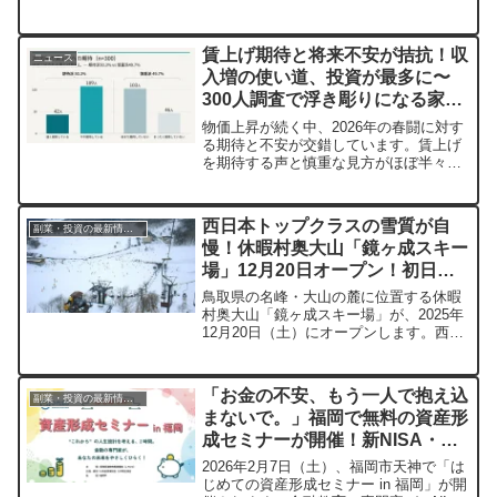
提供を開始しました。投資初心者に寄り
添い、資産形成への道を明るく照らすこ
のサービスについてご紹介します。
賃上げ期待と将来不安が拮抗！収
ニュース
入増の使い道、投資が最多に〜
300人調査で浮き彫りになる家計
防衛意識〜
物価上昇が続く中、2026年の春闘に対す
る期待と不安が交錯しています。賃上げ
を期待する声と慎重な見方がほぼ半々と
いう調査結果から、将来への備えとして
「投資」が注目されていることが明らか
になりました。
西日本トップクラスの雪質が自
副業・投資の最新情報まとめ
慢！休暇村奥大山「鏡ヶ成スキー
場」12月20日オープン！初日は
リフト無料の特典も
鳥取県の名峰・大山の麓に位置する休暇
村奥大山「鏡ヶ成スキー場」が、2025年
12月20日（土）にオープンします。西日
本トップクラスの雪質と雪量を誇り、オ
ープン当日はリフト代が無料になる特典
も。家族での雪遊びやスキーデビューに
「お金の不安、もう一人で抱え込
副業・投資の最新情報まとめ
ぴったりの宿泊プランも紹介されてお
まないで。」福岡で無料の資産形
り、冬のアウトドアを存分に楽しめる情
成セミナーが開催！新NISA・
報が満載です。
iDeCoを”やさしく”学べる2時間
2026年2月7日（土）、福岡市天神で「は
じめての資産形成セミナー in 福岡」が開