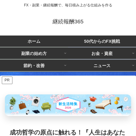
FX・副業・継続報酬で、毎日積み上がる仕組みを作る
継続報酬365
ホーム
50代からのFX挑戦
副業の始め方
お金・資産
節約・改善
ニュース
PR
成功哲学の原点に触れる！『人生はあなた