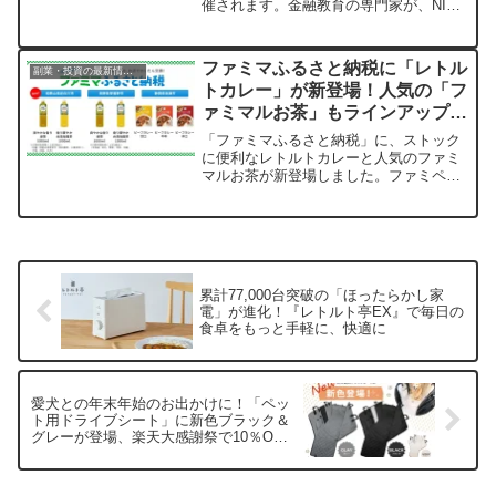
催されます。金融教育の専門家が、NISA
やiDeCo、長期投資など、将来に向けた
お金の備えを初心者にも分かりやすく解
説します。参加費は無料、先着80名限定
ファミマふるさと納税に「レトル
副業・投資の最新情報まとめ
です。
トカレー」が新登場！人気の「フ
ァミマルお茶」もラインアップ拡
大で日常がもっと便利に
「ファミマふるさと納税」に、ストック
に便利なレトルトカレーと人気のファミ
マルお茶が新登場しました。ファミペイ
回数券を使えば、全国のファミリーマー
ト店舗でいつでも・すぐに交換できる手
軽さが魅力です。物価高騰が続く今、家
計の負担軽減にも役立つ新しいお礼品を
ご紹介します。
累計77,000台突破の「ほったらかし家
電」が進化！『レトルト亭EX』で毎日の
食卓をもっと手軽に、快適に
愛犬との年末年始のお出かけに！「ペッ
ト用ドライブシート」に新色ブラック＆
グレーが登場、楽天大感謝祭で10％OFF
クーポン配布中