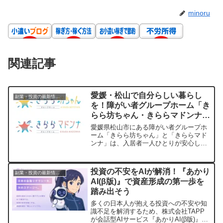
minoru
関連記事
愛媛・松山で自分らしい暮らし
副業・投資の最新情報まとめ
を！障がい者グループホーム「き
らら坊ちゃん・きららマドンナ」
で叶える安心の毎日
愛媛県松山市にある障がい者グループホ
ーム「きらら坊ちゃん」と「きららマド
ンナ」は、入居者一人ひとりが安心して
自分らしく生活できるよう、温かい支援
と快適な環境を提供しています。費用負
担を抑えながら、充実した毎日を送れる
投資の不安をAIが解消！『あかり
副業・投資の最新情報まとめ
その魅力をご紹介します。
AI(β版)』で資産形成の第一歩を
踏み出そう
多くの日本人が抱える投資への不安や知
識不足を解消するため、株式会社TAPP
が会話型AIサービス『あかりAI(β版)』の