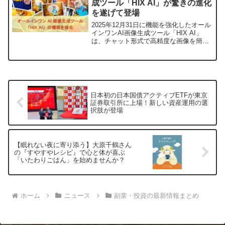
成ツール「HIX AI」が驚きの進化
資に挑戦したい方にぴったりのチャンス
を遂げて登場
かもしれません。
2025年12月31日に機能を強化したオール
インワンAI画像生成ツール「HIX AI」
は、チャット形式で高精度な画像を簡単
に作成できるようになりました。プロン
プト作成に悩む方から、多様なスタイル
を求める方まで、誰もが直感的にハイク
オリティなビジュアルコンテンツを生み
出せるHIX AIの魅力に迫ります。
日本初の日本国債アクティブETFが東京
証券取引所に上場！新しい資産運用の選
択肢が登場
【眠れない夜に寄り添う】大原千鶴さん
の『すやすやレシピ』で心と体が喜ぶ
「いたわりごはん」を始めませんか？
ホーム
ニュース
副業・投資の最新情報まとめ