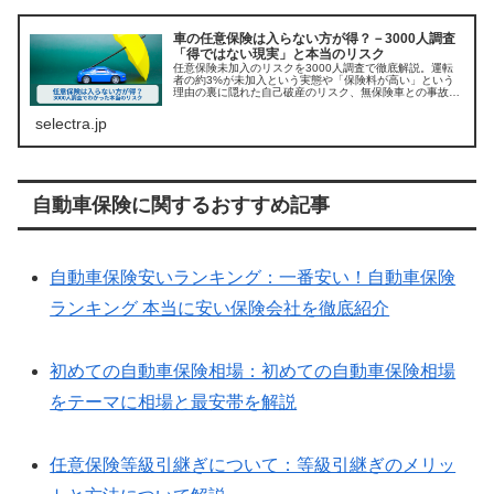
車の任意保険は入らない方が得？－3000人調査
「得ではない現実」と本当のリスク
任意保険未加入のリスクを3000人調査で徹底解説。運転
者の約3%が未加入という実態や「保険料が高い」という
理由の裏に隠れた自己破産のリスク、無保険車との事故へ
の備えを専門家視点で公開。損得勘定では測れない、自分
と家族を守るための真実を伝えま...
selectra.jp
自動車保険に関するおすすめ記事
自動車保険安いランキング：一番安い！自動車保険
ランキング 本当に安い保険会社を徹底紹介
初めての自動車保険相場：初めての自動車保険相場
をテーマに相場と最安帯を解説
任意保険等級引継ぎについて：等級引継ぎのメリッ