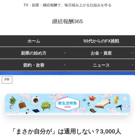
FX・副業・継続報酬で、毎日積み上がる仕組みを作る
継続報酬365
ホーム
50代からのFX挑戦
副業の始め方
お金・資産
節約・改善
ニュース
PR
「まさか自分が」は通用しない？3,000人