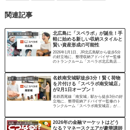
関連記事
北広島に「スペラボ」が誕生！手
副業・投資の最新情報まとめ
軽に始める新しい収納スタイルと
賢い資産形成の可能性
2026年1月1日、JR北広島駅から徒歩5分
の好立地に、整理収納アドバイザー監修
のトランクルーム「スペラボ北広島店」
がオープンします。オープニングキャン
ペーンでお得に利用できるだけでなく、
非接触・最短1時間で利用開始できる手軽
名鉄南安城駅徒歩3分！賢く荷物
副業・投資の最新情報まとめ
さ、万全のセキュリティ、清潔な環境が
を片付ける「スペラボ南安城店」
魅力です。さらに、トランクルーム投資
が2月1日オープン！
という新たな資産運用の選択肢について
もご紹介します。
名鉄西尾線「南安城」駅から徒歩3分の好
立地に、整理収納アドバイザー監修のト
ランクルーム「スペラボ南安城店」が
2026年2月1日にオープンします。オープ
ニングキャンペーンとして特別割引賃料
も実施され、非接触・非対面での利用や
2026年の金融マーケットはどう
副業・投資の最新情報まとめ
最短1時間で契約・利用開始できる手軽さ
なる？マネースクエアが豪華講師
が魅力です。大切な荷物を安心して預け