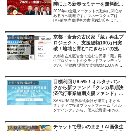
陣による新春セミナーを無料配
られるダブルセキュリティーと清潔な環
境も提供されます。
信！
2026年の金融マーケットの動向に関心が
ある方へ朗報です。マネースクエアは、
IMF前副専務理事の古澤満宏氏をはじめ
とする著名な有識者を招き、「2026マネ
ースクエア新春セミナー」を2026年1月
10日13時よりYouTube LIVEで無料配信
京都・岩倉の古民家「蔵」再生プ
副業・投資の最新情報まとめ
します。事前申し込みは不要で、どなた
ロジェクト、支援総額100万円突
でも気軽に視聴できます。
破！地域と育む“にぎわい”の拠点
へ
京都市左京区岩倉で進む古民家「蔵」再
生プロジェクトのクラウドファンディン
グが、開始約7週間で支援総額100万円を
突破しました。地域住民18人が参加する
コラボ型リターンや、200人規模の「い
ささんちマルシェ」との連携を通じて、
目標利回り6.5%！オルタナバン
副業・投資の最新情報まとめ
地域に新たな“にぎわい”とつながりを生
クから新ファンド『クレカ早期決
み出しています。
済代行事業短期支援ファンド』が
登場
SAMURAI証券株式会社が運営するオル
タナティブ投資プラットフォーム「オル
タナバンク」から、個人投資家向けの新
しいファンドが公開されました。目標利
回り6.5%（税引前）、最低1万円から始
められる短期支援ファンドで、元利金一
チャットで思いのまま！AI画像生
副業・投資の最新情報まとめ
括での償還が魅力です。手軽に新しい投