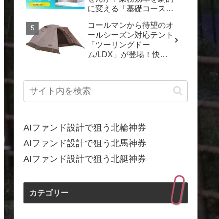
に変える「基礎コース」
で「動くDX」を実現し
コールマンから待望のオ
よう！
ールシーズン対応テント
「ツーリングドー
ム/LDX」が登場！快適
なキャンプを一年中楽し
もう
AIファンド設計で狙う北輪神券
AIファンド設計で狙う北馬神券
AIファンド設計で狙う北艇神券
カテゴリー