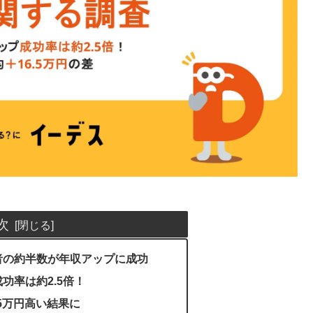
次
者の約半数が年収アップに成功
功率は約2.5倍！
.5万円高い結果に