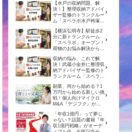
【水戸の収納問題、解
決！】整理収納アドバイ
ザー監修のトランクルー
ム「スペラボ水戸袴塚
店」がオープン！
【横浜弘明寺】駅徒歩2
分に新トランクルーム
「スペラボ」オープン！
荷物のお悩み解決から賢
い資産形成のヒントまで
収納の悩み、これで解
決！武蔵小金井に整理収
納アドバイザー監修のト
ランクルーム「スペラ
ボ」がオープン
副業、何から始める？1
万円から始める新しい挑
戦！個人向けマイクロ
M&A『デジフク』が正
式オープン
「年収1億円」って夢じ
ゃない？話題の書籍『年
収1億円戦略』がオーデ
ィブル化、出版記念セミ