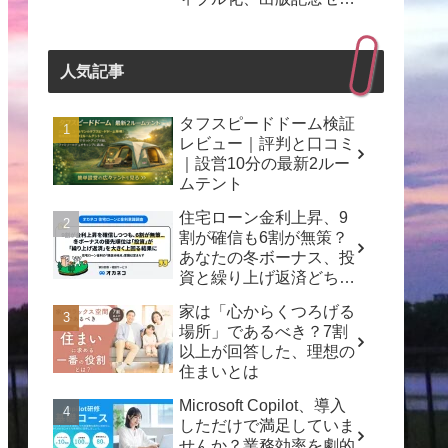
ナーも開催！
人気記事
タフスピードドーム検証
レビュー｜評判と口コミ
｜設営10分の最新2ルー
ムテント
住宅ローン金利上昇、9
割が確信も6割が無策？
あなたの冬ボーナス、投
資と繰り上げ返済どちら
を選ぶ？
家は「心からくつろげる
場所」であるべき？7割
以上が回答した、理想の
住まいとは
Microsoft Copilot、導入
しただけで満足していま
せんか？業務効率を劇的